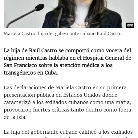
RADIO MARTÍ
ESPECIALES
MULTIMEDIA
ESPECIALES
Mariela Castro, hija del gobernante cubano Raúl Castro
EDITORIALES
LA REALIDAD DE LA VIVIENDA EN CUBA
SER VIEJO EN CUBA
La hija de Raúl Castro se comportó como vocera del
SÍGUENOS
régimen mientras hablaba en el Hospital General de
KENTU-CUBANO
San Francisco sobre la atención médica a los
LOS SANTOS DE HIALEAH
transgéneros en Cuba.
DESINFORMACIÓN RUSA EN AMÉRICA LATINA
Las declaraciones de Mariela Castro en su primera
LA INVASIÓN DE RUSIA A UCRANIA
presentación pública en Estados Unidos donde
caracterizó a los exiliados cubanos como una mafia,
provocaron fuertes críticas tanto dentro como fuera
de la isla.
La hija del gobernante cubano calificó a los exiliados