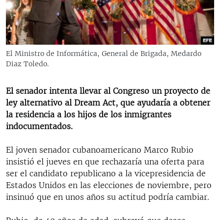
RADIO MARTÍ
ESPECIALES
MULTIMEDIA
ESPECIALES
El Ministro de Informática, General de Brigada, Medardo
EDITORIALES
LA REALIDAD DE LA VIVIENDA EN CUBA
Diaz Toledo.
SER VIEJO EN CUBA
SÍGUENOS
El senador intenta llevar al Congreso un proyecto de
KENTU-CUBANO
ley alternativo al Dream Act, que ayudaría a obtener
la residencia a los hijos de los inmigrantes
LOS SANTOS DE HIALEAH
indocumentados.
DESINFORMACIÓN RUSA EN AMÉRICA LATINA
El joven senador cubanoamericano Marco Rubio
LA INVASIÓN DE RUSIA A UCRANIA
insistió el jueves en que rechazaría una oferta para
ser el candidato republicano a la vicepresidencia de
Estados Unidos en las elecciones de noviembre, pero
insinuó que en unos años su actitud podría cambiar.