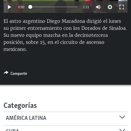
RADIO MARTÍ
Auto
0:00
1:21
ESPECIALES
144p
El astro argentino Diego Maradona dirigió el lunes
MULTIMEDIA
ESPECIALES
su primer entrenamiento con los Dorados de Sinaloa.
270p
Su nuevo equipo marcha en la decimotercera
EDITORIALES
LA REALIDAD DE LA VIVIENDA EN CUBA
360p
Auto
144p
270p
360p
posición, sobre 15, en el circuito de ascenso
SER VIEJO EN CUBA
mexicano.
720p
SÍGUENOS
720p
1080p
KENTU-CUBANO
1080p
LOS SANTOS DE HIALEAH
Compartir
DESINFORMACIÓN RUSA EN AMÉRICA LATINA
LA INVASIÓN DE RUSIA A UCRANIA
Categorías
AMÉRICA LATINA