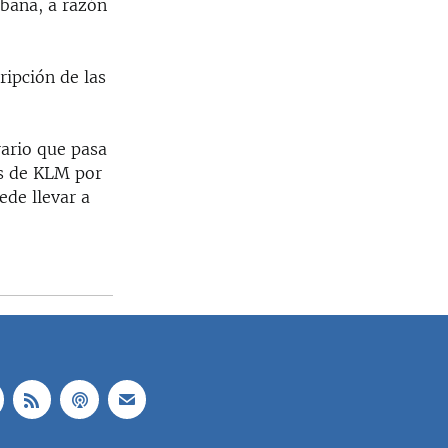
abana, a razón
ripción de las
rario que pasa
os de KLM por
ede llevar a