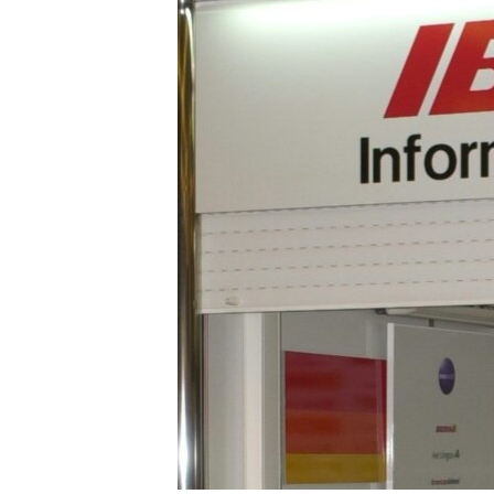
RADIO MARTÍ
ESPECIALES
MULTIMEDIA
ESPECIALES
EDITORIALES
LA REALIDAD DE LA VIVIENDA EN
CUBA
SER VIEJO EN CUBA
KENTU-CUBANO
LOS SANTOS DE HIALEAH
DESINFORMACIÓN RUSA EN
AMÉRICA LATINA
LA INVASIÓN DE RUSIA A UCRANIA