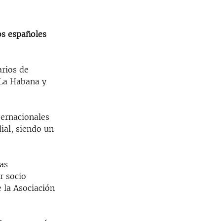
os españoles
arios de
 La Habana y
ternacionales
ial, siendo un
ras
r socio
 la Asociación