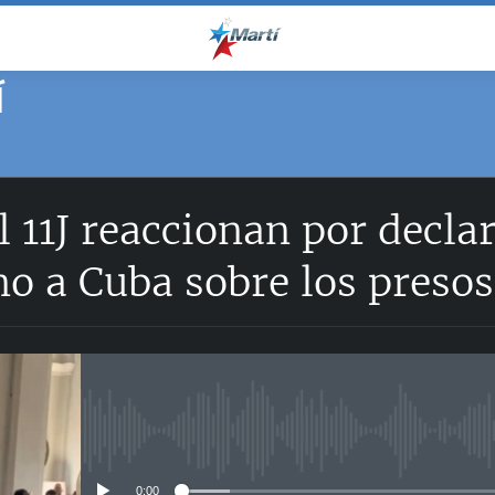
Í
 11J reaccionan por decla
no a Cuba sobre los presos
No media source currently avail
0:00