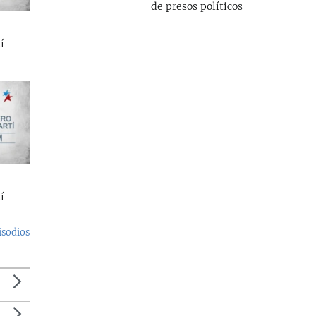
de presos políticos
í
í
isodios