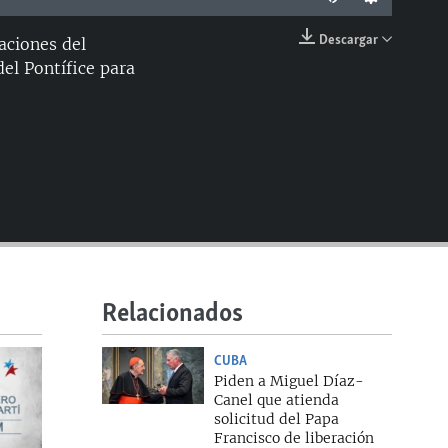
Descargar
aciones del
EMBED
el Pontífice para
Relacionados
CUBA
Piden a Miguel Díaz-
Canel que atienda
solicitud del Papa
Francisco de liberación