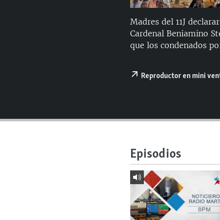
RADIO MARTÍ
ESPECIALES
Madres del 11J declara
Cardenal Beniamino Ste
MULTIMEDIA
ESPECIALES
que los condenados por 
EDITORIALES
LA REALIDAD DE LA VIVIENDA EN
CUBA
Reproductor en mini ve
SER VIEJO EN CUBA
KENTU-CUBANO
LOS SANTOS DE HIALEAH
DESINFORMACIÓN RUSA EN
AMÉRICA LATINA
Episodios
LA INVASIÓN DE RUSIA A UCRANIA