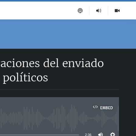
raciones del enviado
 políticos
EMBED
able
2:36