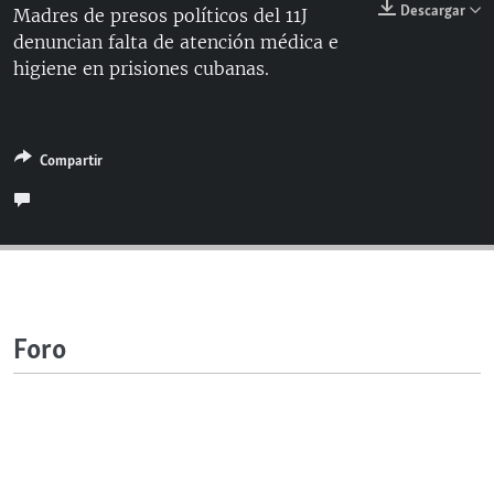
Descargar
Madres de presos políticos del 11J
RADIO MARTÍ
denuncian falta de atención médica e
ESPECIALES
higiene en prisiones cubanas.
MULTIMEDIA
ESPECIALES
EDITORIALES
LA REALIDAD DE LA VIVIENDA EN CUBA
Compartir
SER VIEJO EN CUBA
SÍGUENOS
KENTU-CUBANO
LOS SANTOS DE HIALEAH
DESINFORMACIÓN RUSA EN AMÉRICA LATINA
LA INVASIÓN DE RUSIA A UCRANIA
Foro