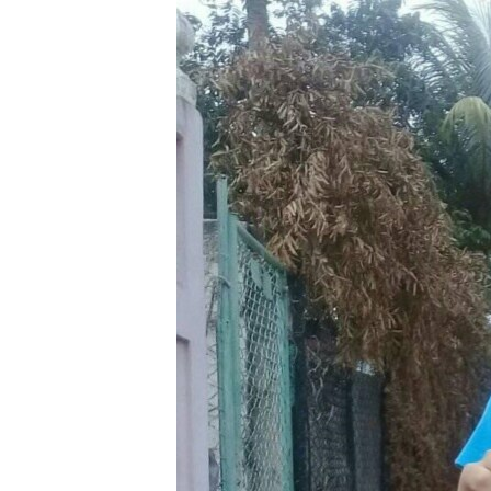
RADIO MARTÍ
ESPECIALES
MULTIMEDIA
ESPECIALES
EDITORIALES
LA REALIDAD DE LA VIVIENDA EN
CUBA
SER VIEJO EN CUBA
KENTU-CUBANO
LOS SANTOS DE HIALEAH
DESINFORMACIÓN RUSA EN
AMÉRICA LATINA
LA INVASIÓN DE RUSIA A UCRANIA