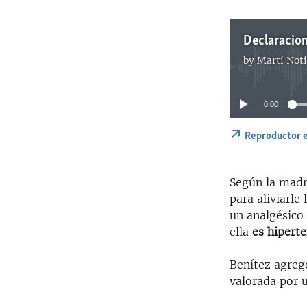
by
Martí Noti
0:00
Reproductor 
Según la madre
para aliviarle
un analgésico 
ella
es hipert
Benítez agregó
valorada por 