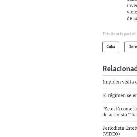
inve
viol
de E
This item is part of
Cuba
Dere
Relaciona
Impiden visita 
El régimen se e
"Se está cometi
de activista Th
Periodista Este
(VIDEO)