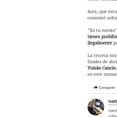
Ares, que est
comentó sobre
“Es tu mente”
tienes prohibi
ilegalmente
po
La tercera muj
finales de abri
Yuisán Cancio
en este mom
Compartir
Ivet
Ivet
cuba