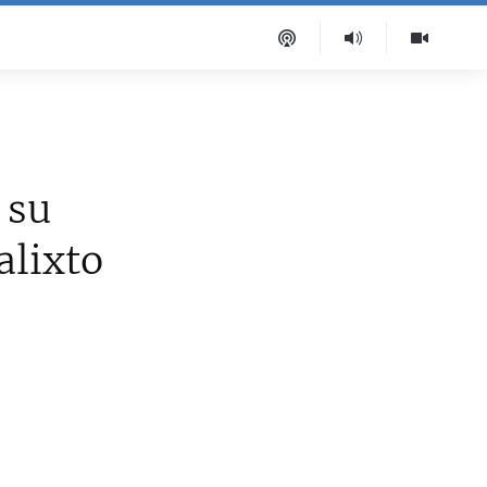
 su
alixto