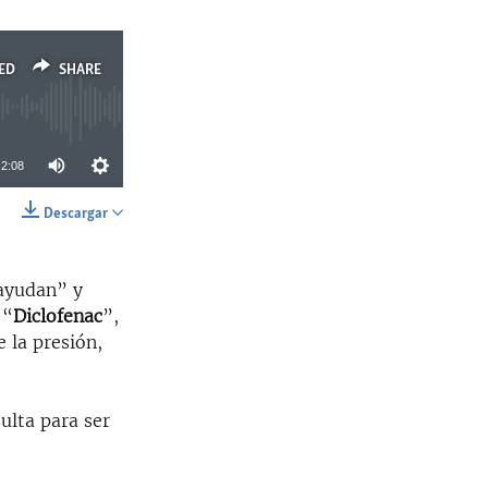
ED
SHARE
2:08
Descargar
SHARE
 ayudan” y
 “
Diclofenac
”,
 la presión,
ulta para ser