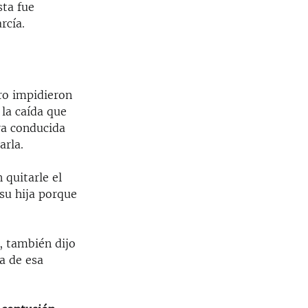
sta fue
rcía.
tro impidieron
 la caída que
era conducida
arla.
quitarle el
 su hija porque
, también dijo
a de esa