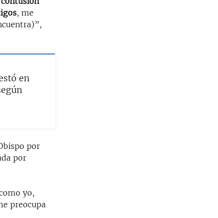
a
contusión
tigos
, me
ncuentra)”,
estó en
según
 Obispo por
ada por
 como yo,
 me preocupa