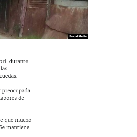
abril durante
 las
 ruedas.
y preocupada
labores de
ice que mucho
“Se mantiene