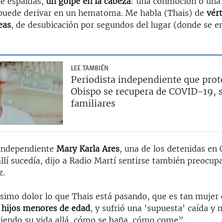
e espaldas,
un golpe en la cabeza
: una conmoción o un
 puede derivar en un hematoma. Me habla (Thais) de
vér
eas
, de desubicación por segundos del lugar (donde se e
LEE TAMBIÉN
Periodista independiente que prot
Obispo se recupera de COVID-19, 
familiares
 independiente
Mary Karla Ares
, una de los detenidas en
allí sucedía, dijo a Radio Martí sentirse también preocup
z.
imo dolor lo que Thais está pasando, que es tan mujer
 hijos menores de edad
, y sufrió una 'supuesta' caída y
iendo su vida allá, cómo se baña, cómo come”.