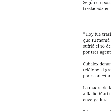
Según un post 
trasladada en 
"Hoy fue trasl
que su mamá se
sufrió el 16 d
por tres agent
Cubalex denun
teléfono si gr
podría afectar
La madre de la
a Radio Martí
envergadura.