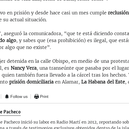
uvo en prisión y desde hace casi un mes cumple
reclusión
 su actual situación.
, aseguró la comunicadora, “que te está diciendo cons
do algo
, y sabes que (esa prohibición) es ilegal, que est
r algo que no existe”.
er detenida en la calle Obispo, en medio de una protesta
l, es
Nancy Vera
, una transeúnte que pasaba por el lugar
, quien también fuera llevado a la cárcel tras los hechos
ento
prisión domiciliaria
en Alamar,
La Habana del Este
,
Follow us
Print
te Pacheco
te Pacheco inició su labor en Radio Martí en 2012, reportando sob
na a través de testimonios exclusivos obtenidos dentro de la isla