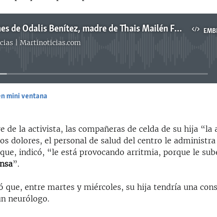
Declaraciones de Odalis Benítez, madre de Thais Mailén Franco, a Radio Martí
EMB
cias | Martinoticias.com
No media source currently available
en mini ventana
EMBED
 de la activista, las compañeras de celda de su hija “la
 los dolores, el personal de salud del centro le administra
que, indicó, “le está provocando arritmia, porque le sube
ensa
”.
 que, entre martes y miércoles, su hija tendría una cons
un neurólogo.