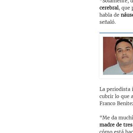
“Solamente, d
cerebral
, que
habla de
náus
señaló.
La periodista
cubrir lo que 
Franco Benite
“Me da muchís
madre de tres
cómo está hac