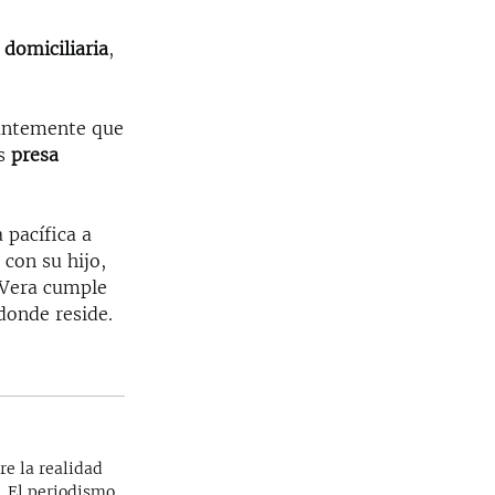
 domiciliaria
,
tantemente que
ás
presa
 pacífica a
 con su hijo,
. Vera cumple
 donde reside.
re la realidad
. El periodismo