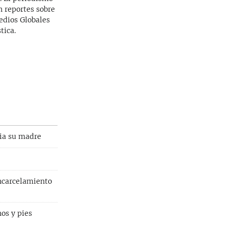
n reportes sobre
Medios Globales
tica.
cia su madre
ncarcelamiento
os y pies