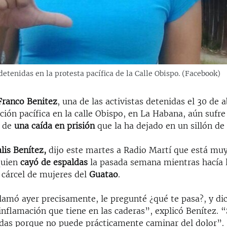
etenidas en la protesta pacífica de la Calle Obispo. (Facebook)
Franco Benitez
, una de las activistas detenidas el 30 de 
ión pacífica en la calle Obispo, en La Habana, aún sufre
s de
una caída en prisión
que la ha dejado en un sillón de
lis Benítez,
dijo este martes a Radio Martí que está mu
quien
cayó de espaldas
la pasada semana mientras hacía 
 cárcel de mujeres del
Guatao
.
 llamó ayer precisamente, le pregunté ¿qué te pasa?, y d
inflamación que tiene en las caderas”, explicó Benítez. 
uedas porque no puede prácticamente caminar del dolor”.