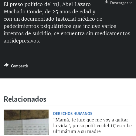
Descargar
El preso político del 11J, Abel Lázaro
RADIO MARTÍ
Machado Conde, de 25 años de edad y
ESPECIALES
con un documentado historial médico de
padecimientos psiquiátricos que incluye varios
MULTIMEDIA
ESPECIALES
intentos de suicidio, se encuentra sin medicamentos
EDITORIALES
LA REALIDAD DE LA VIVIENDA EN CUBA
antidepresivos.
SER VIEJO EN CUBA
SÍGUENOS
KENTU-CUBANO
Compartir
LOS SANTOS DE HIALEAH
DESINFORMACIÓN RUSA EN AMÉRICA LATINA
LA INVASIÓN DE RUSIA A UCRANIA
Relacionados
DERECHOS HUMANOS
"Mamá, te juro que me voy a quitar
la vida", preso político del 11J escribe
ultimátum a su madre