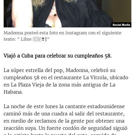
RADIO MARTÍ
ESPECIALES
MULTIMEDIA
ESPECIALES
Madonna posteó esta foto en Instagram con el siguiente
EDITORIALES
LA REALIDAD DE LA VIVIENDA EN CUBA
texto: " Libre 🇨🇺❣🍾"
SER VIEJO EN CUBA
SÍGUENOS
Viajó a Cuba para celebrar su cumpleaños 58.
KENTU-CUBANO
La súper estrella del pop, Madonna, celebró su
LOS SANTOS DE HIALEAH
cumpleaños 58 en el restaurante La Vitrola, ubicado
DESINFORMACIÓN RUSA EN AMÉRICA LATINA
en La Plaza Vieja de la zona más antigua de La
Habana.
LA INVASIÓN DE RUSIA A UCRANIA
La noche de este lunes la cantante estadounidense
caminó más de una cuadra al salir del restaurante,
en medio de reclamos de la gente por obtener una
reacción suya. Un fuerte cordón de seguridad siguió