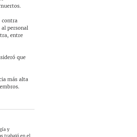
 muertos.
 contra
 al personal
tra, entre
nsideró que
cia más alta
iembros.
gía y
s trabajó en el