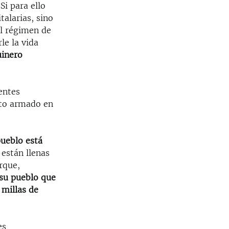
Si para ello
alarias, sino
el régimen de
le la vida
uinero
entes
cto armado en
pueblo está
 están llenas
rque,
e su pueblo que
 millas de
es