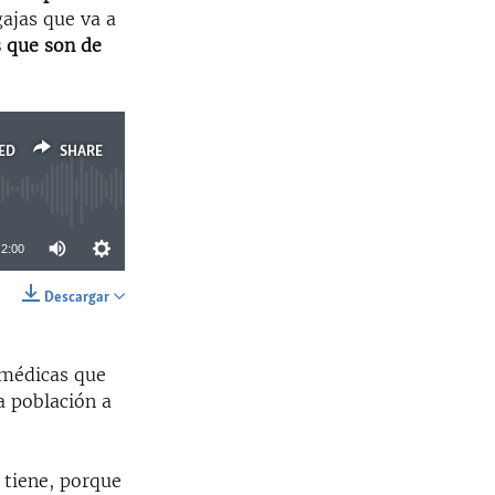
ajas que va a
 que son de
ED
SHARE
2:00
Descargar
SHARE
 médicas que
a población a
 tiene, porque