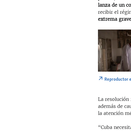
lanza de un co
recibir el ré
extrema grav
Reproductor 
La resolución
además de cau
la atención mé
“Cuba necesit