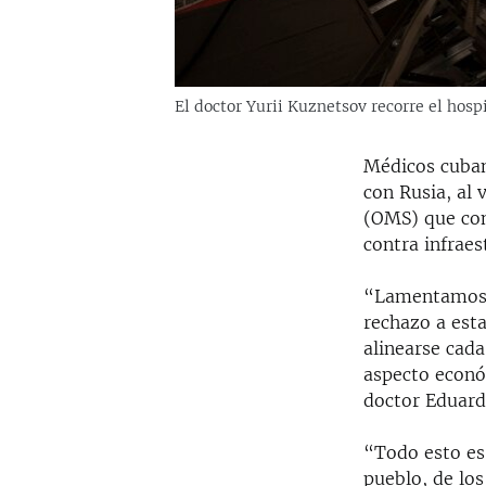
El doctor Yurii Kuznetsov recorre el hosp
Médicos cuban
con Rusia, al 
(OMS) que con
contra infraes
“Lamentamos, 
rechazo a est
alinearse cada
aspecto económ
doctor Eduard
“Todo esto es
pueblo, de lo