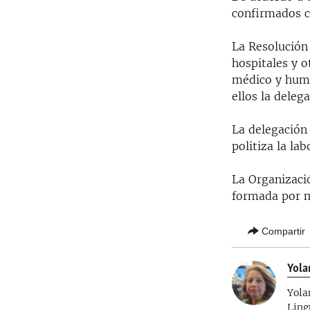
confirmados co
La Resolución
hospitales y o
médico y huma
ellos la deleg
La delegación
politiza la la
La Organizació
formada por m
Compartir
Yola
Yola
Ling