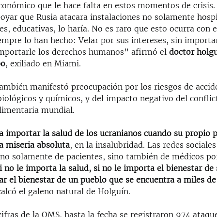
conómico que le hace falta en estos momentos de crisis. 
oyar que Rusia atacara instalaciones no solamente hospit
es, educativas, lo haría. No es raro que esto ocurra con 
mpre lo han hecho: Velar por sus intereses, sin importar
mportarle los derechos humanos” afirmó el
doctor holg
po
, exiliado en Miami.
ambién manifestó preocupación por los riesgos de accid
biológicos y químicos, y del impacto negativo del confli
alimentaria mundial.
a importar la salud de los ucranianos cuando su propio 
a miseria absoluta
, en la insalubridad. Las redes sociales
 no solamente de pacientes, sino también de médicos po
i no le importa la salud, si no le importa el bienestar d
ar el bienestar de un pueblo que se encuentra a miles de
calcó el galeno natural de Holguín.
ifras de la OMS, hasta la fecha se registraron 974 ataqu