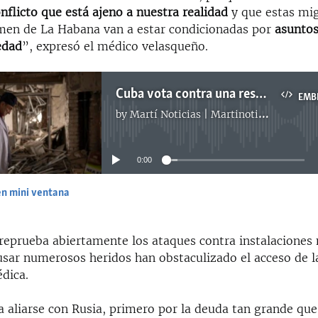
nflicto que está ajeno a nuestra realidad
y que estas mig
gimen de La Habana van a estar condicionadas por
asuntos
edad
”, expresó el médico velasqueño.
Cuba vota contra una resolución que ordena cesar los ataques contra instalaciones de salud ucranianas
EMB
by
Martí Noticias | Martinoticias.com
No media source currently available
0:00
en mini ventana
EMBED
 reprueba abiertamente los ataques contra instalaciones
sar numerosos heridos han obstaculizado el acceso de l
dica.
a aliarse con Rusia, primero por la deuda tan grande que