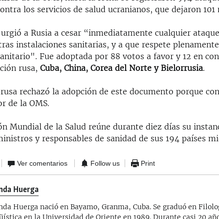
ntra los servicios de salud ucranianos, que dejaron 101
 urgió a Rusia a cesar “inmediatamente cualquier ataque
tras instalaciones sanitarias, y a que respete plenamente
nitario". Fue adoptada por 88 votos a favor y 12 en con
ación rusa,
Cuba, China, Corea del Norte y Bielorrusia
.
 rusa rechazó la adopción de este documento porque co
bor de la OMS.
n Mundial de la Salud reúne durante diez días su instan
inistros y responsables de sanidad de sus 194 países m
Ver comentarios
Follow us
Print
nda Huerga
nda Huerga nació en Bayamo, Granma, Cuba. Se graduó en Filolo
üística en la Universidad de Oriente en 1989. Durante casi 20 año