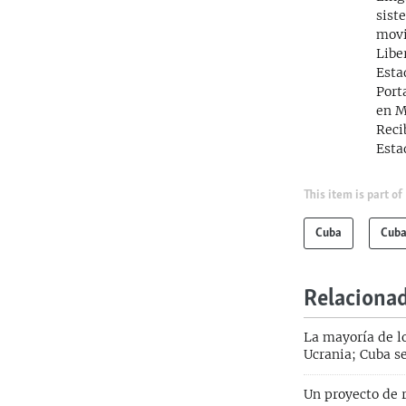
sist
movi
Libe
Esta
Port
en M
Reci
Esta
This item is part of
Cuba
Cuba
Relaciona
La mayoría de lo
Ucrania; Cuba s
Un proyecto de r