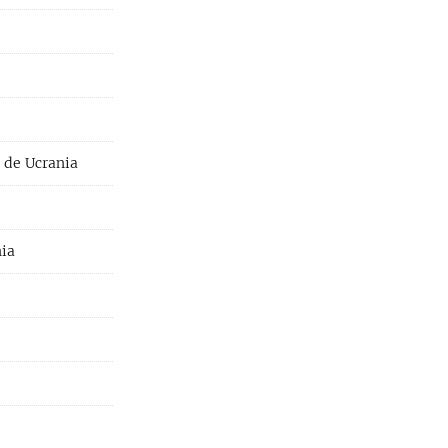
s de Ucrania
nia
e