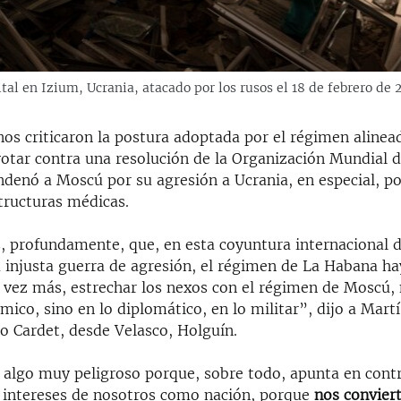
ital en Izium, Ucrania, atacado por los rusos el 18 de febrero d
os criticaron la postura adoptada por el régimen alinea
votar contra una resolución de la Organización Mundial d
denó a Moscú por su agresión a Ucrania, en especial, po
tructuras médicas.
profundamente, que, en esta coyuntura internacional 
a injusta guerra de agresión, el régimen de La Habana ha
 vez más, estrechar los nexos con el régimen de Moscú, 
ico, sino en lo diplomático, en lo militar”, dijo a Martí 
o Cardet, desde Velasco, Holguín.
 algo muy peligroso porque, sobre todo, apunta en cont
s intereses de nosotros como nación, porque
nos convier