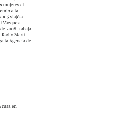
as mujeres el
emio a la
2005 viajó a
el Vázquez
sde 2008 trabaja
 Radio Martí.
ga la Agencia de
a rusa en