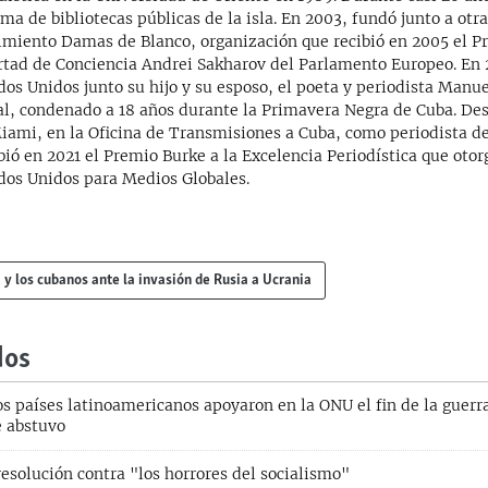
ema de bibliotecas públicas de la isla. En 2003, fundó junto a otr
miento Damas de Blanco, organización que recibió en 2005 el Pr
rtad de Conciencia Andrei Sakharov del Parlamento Europeo. En 
dos Unidos junto su hijo y su esposo, el poeta y periodista Manu
al, condenado a 18 años durante la Primavera Negra de Cuba. De
iami, en la Oficina de Transmisiones a Cuba, como periodista de
bió en 2021 el Premio Burke a la Excelencia Periodística que otor
dos Unidos para Medios Globales.
 y los cubanos ante la invasión de Rusia a Ucrania
dos
s países latinoamericanos apoyaron en la ONU el fin de la guerr
e abstuvo
esolución contra "los horrores del socialismo"