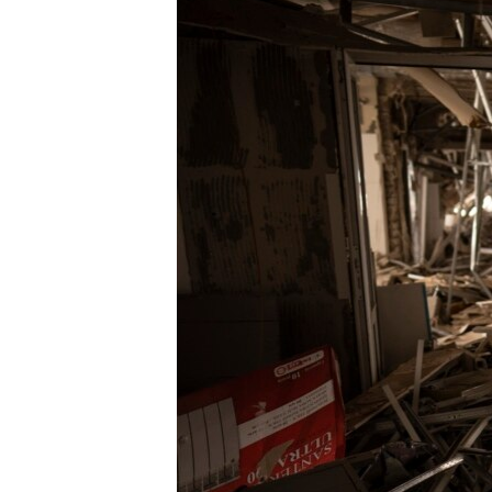
RADIO MARTÍ
ESPECIALES
MULTIMEDIA
ESPECIALES
EDITORIALES
LA REALIDAD DE LA VIVIENDA EN
CUBA
SER VIEJO EN CUBA
KENTU-CUBANO
LOS SANTOS DE HIALEAH
DESINFORMACIÓN RUSA EN
AMÉRICA LATINA
LA INVASIÓN DE RUSIA A UCRANIA