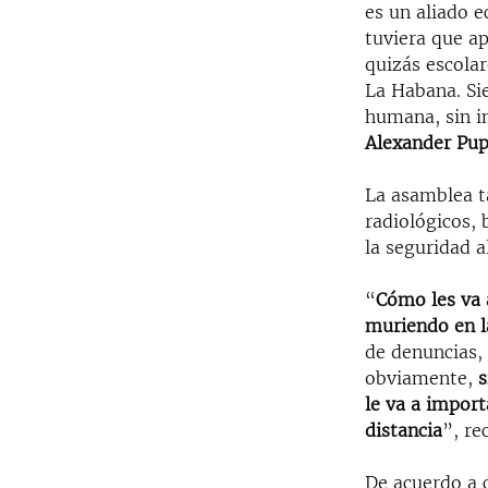
es un aliado e
tuviera que ap
quizás escolar
La Habana. Sie
humana, sin i
Alexander Pu
La asamblea t
radiológicos, 
la seguridad 
“
Cómo les va 
muriendo en l
de denuncias,
obviamente,
s
le va a import
distancia
”, re
De acuerdo a c