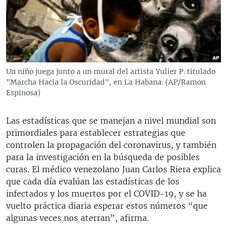
RADIO MARTÍ
ESPECIALES
MULTIMEDIA
ESPECIALES
EDITORIALES
LA REALIDAD DE LA VIVIENDA EN CUBA
Un niño juega junto a un mural del artista Yulier P. titulado
"Marcha Hacia la Oscuridad", en La Habana. (AP/Ramon
SER VIEJO EN CUBA
SÍGUENOS
Espinosa)
KENTU-CUBANO
LOS SANTOS DE HIALEAH
Las estadísticas que se manejan a nivel mundial son
primordiales para establecer estrategias que
DESINFORMACIÓN RUSA EN AMÉRICA LATINA
controlen la propagación del coronavirus, y también
LA INVASIÓN DE RUSIA A UCRANIA
para la investigación en la búsqueda de posibles
curas. El médico venezolano Juan Carlos Riera explica
que cada día evalúan las estadísticas de los
infectados y los muertos por el COVID-19, y se ha
vuelto práctica diaria esperar estos números “que
algunas veces nos aterran”, afirma.