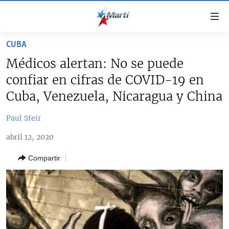
Enlaces
de
accesibilidad
CUBA
TITULARES
Ir
Médicos alertan: No se puede
al
CUBA
confiar en cifras de COVID-19 en
contenido
ESTADOS UNIDOS
principal
CUBA
Cuba, Venezuela, Nicaragua y China
Ir
AMÉRICA LATINA
DERECHOS HUMANOS
ESTADOS UNIDOS
a
Paul Sfeir
INMIGRACIÓN
la
#11JCUBA, 5 AÑOS DESPUÉS
AMÉRICA 250
abril 12, 2020
navegación
MUNDO
INFORME DEL DEPARTAMENTO DE ESTADO DE EEUU
principal
SOBRE CUBA
Compartir
DEPORTES
Ir
a
ARTE Y ENTRETENIMIENTO
la
OPINIÓN GRÁFICA
búsqueda
AUDIOVISUALES MARTÍ