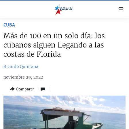
Enlaces
de
accesibilidad
CUBA
TITULARES
Ir
Más de 100 en un solo día: los
al
CUBA
cubanos siguen llegando a las
contenido
ESTADOS UNIDOS
principal
CUBA
costas de Florida
Ir
AMÉRICA LATINA
DERECHOS HUMANOS
ESTADOS UNIDOS
a
Ricardo Quintana
INMIGRACIÓN
la
#11JCUBA, 5 AÑOS DESPUÉS
AMÉRICA 250
noviembre 29, 2022
navegación
MUNDO
INFORME DEL DEPARTAMENTO DE ESTADO DE EEUU
principal
SOBRE CUBA
Compartir
DEPORTES
Ir
a
ARTE Y ENTRETENIMIENTO
la
OPINIÓN GRÁFICA
búsqueda
AUDIOVISUALES MARTÍ