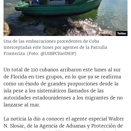
RADIO MARTÍ
ESPECIALES
MULTIMEDIA
ESPECIALES
EDITORIALES
LA REALIDAD DE LA VIVIENDA EN CUBA
Una de las embarcaciones procedentes de Cuba
interceptadas este lunes por agentes de la Patrulla
SER VIEJO EN CUBA
SÍGUENOS
Fronteriza. (Foto: @USBPChiefMIP)
KENTU-CUBANO
LOS SANTOS DE HIALEAH
Un total de 110 cubanos arribaron este lunes al sur
de Florida en tres grupos, en lo que ya se reafirma
DESINFORMACIÓN RUSA EN AMÉRICA LATINA
como un éxodo de grandes proporciones desde la
LA INVASIÓN DE RUSIA A UCRANIA
isla pese a los sistemáticos llamados de las
autoridades estadounidenses a los migrantes de no
lanzarse al mar.
La noticia la dio a conocer el agente especial Walter
N. Slosar, de la Agencia de Aduanas y Protección de