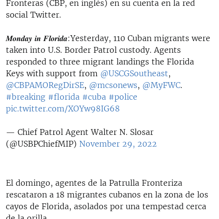
Fronteras (CBP, en inglés) en su cuenta en la red
social Twitter.
𝑴𝒐𝒏𝒅𝒂𝒚 𝒊𝒏 𝑭𝒍𝒐𝒓𝒊𝒅𝒂:Yesterday, 110 Cuban migrants were
taken into U.S. Border Patrol custody. Agents
responded to three migrant landings the Florida
Keys with support from
@USCGSoutheast
,
@CBPAMORegDirSE
,
@mcsonews
,
@MyFWC
.
#breaking
#florida
#cuba
#police
pic.twitter.com/XOYw98IG68
— Chief Patrol Agent Walter N. Slosar
(@USBPChiefMIP)
November 29, 2022
El domingo, agentes de la Patrulla Fronteriza
rescataron a 18 migrantes cubanos en la zona de los
cayos de Florida, asolados por una tempestad cerca
de la orilla.