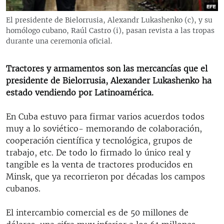
RADIO MARTÍ
El presidente de Bielorrusia, Alexandr Lukashenko (c), y su
ESPECIALES
homólogo cubano, Raúl Castro (i), pasan revista a las tropas
durante una ceremonia oficial.
MULTIMEDIA
ESPECIALES
EDITORIALES
LA REALIDAD DE LA VIVIENDA EN CUBA
Tractores y armamentos son las mercancías que el
presidente de Bielorrusia, Alexander Lukashenko ha
SER VIEJO EN CUBA
SÍGUENOS
estado vendiendo por Latinoamérica.
KENTU-CUBANO
En Cuba estuvo para firmar varios acuerdos todos
LOS SANTOS DE HIALEAH
muy a lo soviético- memorando de colaboración,
DESINFORMACIÓN RUSA EN AMÉRICA LATINA
cooperación científica y tecnológica, grupos de
trabajo, etc. De todo lo firmado lo único real y
LA INVASIÓN DE RUSIA A UCRANIA
tangible es la venta de tractores producidos en
Minsk, que ya recorrieron por décadas los campos
cubanos.
El intercambio comercial es de 50 millones de