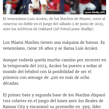
RADIO MARTÍ
ESPECIALES
El venezolano Luis Arráez, de los Marlins de Miami, corre al
MULTIMEDIA
ESPECIALES
conectar un doble en el juego del sábado 3 de junio de 2023,
ante los Atléticos de Oakland (AP Foto/Lynne Sladky)
EDITORIALES
LA REALIDAD DE LA VIVIENDA EN CUBA
SER VIEJO EN CUBA
Los Miami Marlins tienen una máquina de batear. Es
SÍGUENOS
venezolano, tiene 26 años y se llama Luis Arráez.
KENTU-CUBANO
LOS SANTOS DE HIALEAH
Aunque todavía queda mucho camino por recorrer en
la temporada del 2023, Arráez ha puesto a soñar al
DESINFORMACIÓN RUSA EN AMÉRICA LATINA
mundo del béisbol con la posibilidad de ser el
LA INVASIÓN DE RUSIA A UCRANIA
primero con average de .400 en más de ocho
décadas.
El primer bate y segunda base de los Marlins disparó
tres cohetes en el juego del lunes ante los Reales de
Kansas City y encaramó su promedio en .399, líder