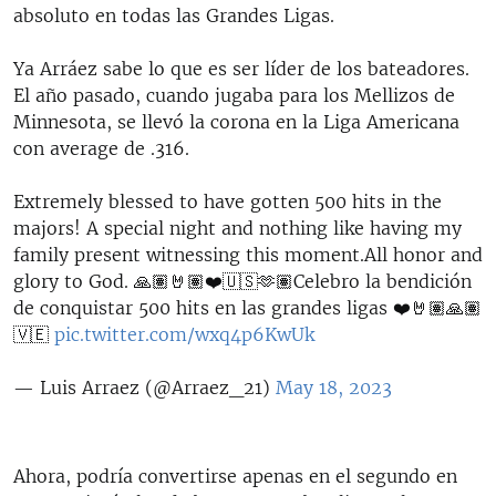
absoluto en todas las Grandes Ligas.
Ya Arráez sabe lo que es ser líder de los bateadores.
El año pasado, cuando jugaba para los Mellizos de
Minnesota, se llevó la corona en la Liga Americana
con average de .316.
Extremely blessed to have gotten 500 hits in the
majors! A special night and nothing like having my
family present witnessing this moment.All honor and
glory to God. 🙏🏽🤘🏽❤️🇺🇸🫶🏽Celebro la bendición
de conquistar 500 hits en las grandes ligas ❤️🤘🏽🙏🏽
🇻🇪
pic.twitter.com/wxq4p6KwUk
— Luis Arraez (@Arraez_21)
May 18, 2023
Ahora, podría convertirse apenas en el segundo en