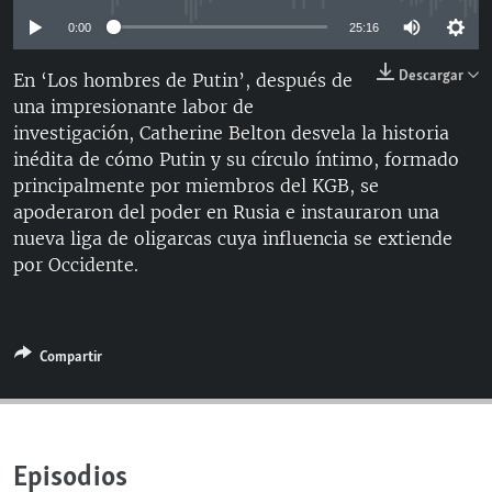
RADIO MARTÍ
0:00
25:16
ESPECIALES
Descargar
En ‘Los hombres de Putin’, después de
MULTIMEDIA
ESPECIALES
una impresionante labor de
investigación, Catherine Belton desvela la historia
EDITORIALES
LA REALIDAD DE LA VIVIENDA EN CUBA
inédita de cómo Putin y su círculo íntimo, formado
SER VIEJO EN CUBA
principalmente por miembros del KGB, se
SÍGUENOS
apoderaron del poder en Rusia e instauraron una
KENTU-CUBANO
nueva liga de oligarcas cuya influencia se extiende
LOS SANTOS DE HIALEAH
por Occidente.
DESINFORMACIÓN RUSA EN AMÉRICA LATINA
LA INVASIÓN DE RUSIA A UCRANIA
Compartir
Episodios