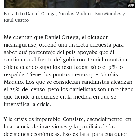
RADIO MARTÍ
En la foto Daniel Ortega, Nicolás Maduro, Evo Morales y
ESPECIALES
Raúl Castro.
MULTIMEDIA
ESPECIALES
Me cuentan que Daniel Ortega, el dictador
EDITORIALES
LA REALIDAD DE LA VIVIENDA EN CUBA
nicaragüense, ordenó una discreta encuesta para
SER VIEJO EN CUBA
saber qué porcentaje del país apoyaba que él
SÍGUENOS
continuara al frente del gobierno. Daniel montó en
KENTU-CUBANO
cólera cuando supo los resultados: sólo el 9% lo
LOS SANTOS DE HIALEAH
respalda. Tiene dos puntos menos que Nicolás
Maduro. Los que se consideran sandinistas alcanzan
DESINFORMACIÓN RUSA EN AMÉRICA LATINA
el 25% del censo, pero los danielistas son un puñado
LA INVASIÓN DE RUSIA A UCRANIA
que tiende a reducirse en la medida en que se
intensifica la crisis.
Y la crisis es imparable. Consiste, esencialmente, en
la ausencia de inversiones y la parálisis de las
decisiones económicas. Eso es fatal para cualquier