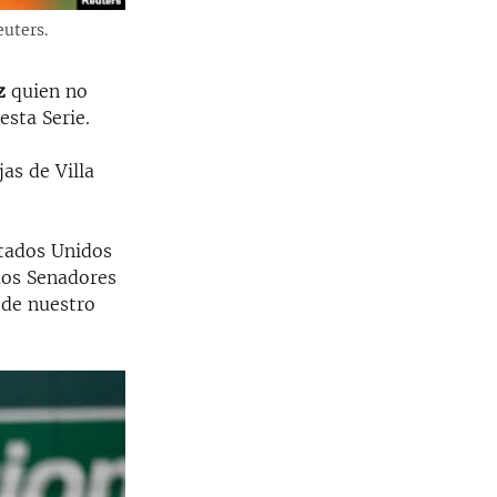
uters.
az
quien no
esta Serie.
as de Villa
stados Unidos
uos Senadores
 de nuestro