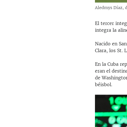
Aledmys Díaz, d
El tercer int
integra la ali
Nacido en San
Clara, los St.
En la Cuba rep
eran el desti
de Washington
béisbol.