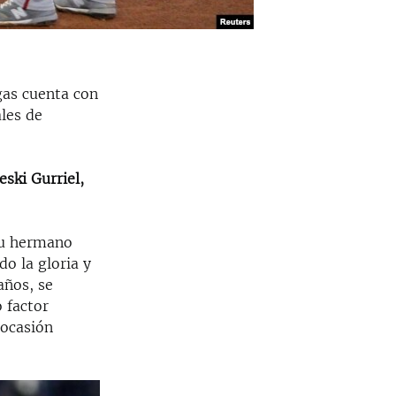
gas cuenta con
ales de
eski Gurriel,
 su hermano
o la gloria y
años, se
 factor
 ocasión