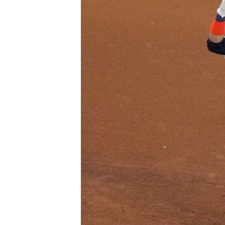
RADIO MARTÍ
ESPECIALES
MULTIMEDIA
ESPECIALES
EDITORIALES
LA REALIDAD DE LA VIVIENDA EN
CUBA
SER VIEJO EN CUBA
KENTU-CUBANO
LOS SANTOS DE HIALEAH
DESINFORMACIÓN RUSA EN
AMÉRICA LATINA
LA INVASIÓN DE RUSIA A UCRANIA