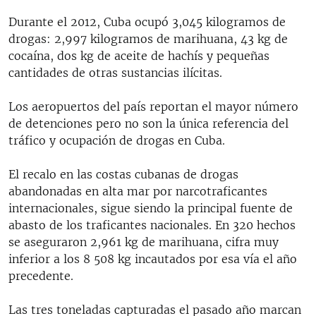
RADIO MARTÍ
Durante el 2012, Cuba ocupó 3,045 kilogramos de
ESPECIALES
drogas: 2,997 kilogramos de marihuana, 43 kg de
cocaína, dos kg de aceite de hachís y pequeñas
MULTIMEDIA
ESPECIALES
cantidades de otras sustancias ilícitas.
EDITORIALES
LA REALIDAD DE LA VIVIENDA EN CUBA
Los aeropuertos del país reportan el mayor número
SER VIEJO EN CUBA
de detenciones pero no son la única referencia del
SÍGUENOS
tráfico y ocupación de drogas en Cuba.
KENTU-CUBANO
LOS SANTOS DE HIALEAH
El recalo en las costas cubanas de drogas
abandonadas en alta mar por narcotraficantes
DESINFORMACIÓN RUSA EN AMÉRICA LATINA
internacionales, sigue siendo la principal fuente de
LA INVASIÓN DE RUSIA A UCRANIA
abasto de los traficantes nacionales. En 320 hechos
se aseguraron 2,961 kg de marihuana, cifra muy
inferior a los 8 508 kg incautados por esa vía el año
precedente.
Las tres toneladas capturadas el pasado año marcan