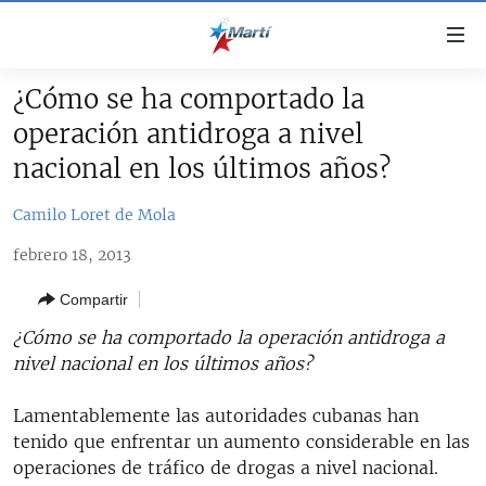
Enlaces
de
accesibilidad
¿Cómo se ha comportado la
TITULARES
Ir
operación antidroga a nivel
al
CUBA
nacional en los últimos años?
contenido
ESTADOS UNIDOS
principal
CUBA
Camilo Loret de Mola
Ir
AMÉRICA LATINA
DERECHOS HUMANOS
ESTADOS UNIDOS
a
febrero 18, 2013
INMIGRACIÓN
la
#11JCUBA, 5 AÑOS DESPUÉS
AMÉRICA 250
navegación
Compartir
MUNDO
INFORME DEL DEPARTAMENTO DE ESTADO DE EEUU
principal
SOBRE CUBA
¿Cómo se ha comportado la operación antidroga a
DEPORTES
Ir
nivel nacional en los últimos años?
a
ARTE Y ENTRETENIMIENTO
la
Lamentablemente las autoridades cubanas han
OPINIÓN GRÁFICA
búsqueda
tenido que enfrentar un aumento considerable en las
AUDIOVISUALES MARTÍ
operaciones de tráfico de drogas a nivel nacional.