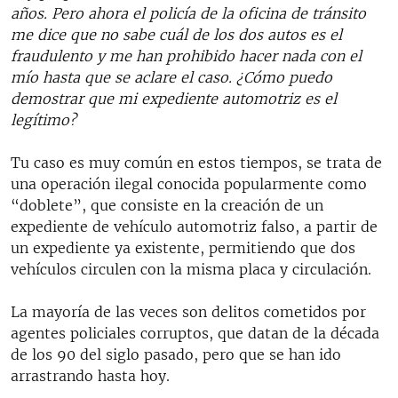
años. Pero ahora el policía de la oficina de tránsito
RADIO MARTÍ
me dice que no sabe cuál de los dos autos es el
ESPECIALES
fraudulento y me han prohibido hacer nada con el
mío hasta que se aclare el caso. ¿Cómo puedo
MULTIMEDIA
ESPECIALES
demostrar que mi expediente automotriz es el
EDITORIALES
LA REALIDAD DE LA VIVIENDA EN CUBA
legítimo?
SER VIEJO EN CUBA
SÍGUENOS
Tu caso es muy común en estos tiempos, se trata de
KENTU-CUBANO
una operación ilegal conocida popularmente como
“doblete”, que consiste en la creación de un
LOS SANTOS DE HIALEAH
expediente de vehículo automotriz falso, a partir de
DESINFORMACIÓN RUSA EN AMÉRICA LATINA
un expediente ya existente, permitiendo que dos
vehículos circulen con la misma placa y circulación.
LA INVASIÓN DE RUSIA A UCRANIA
La mayoría de las veces son delitos cometidos por
agentes policiales corruptos, que datan de la década
de los 90 del siglo pasado, pero que se han ido
arrastrando hasta hoy.