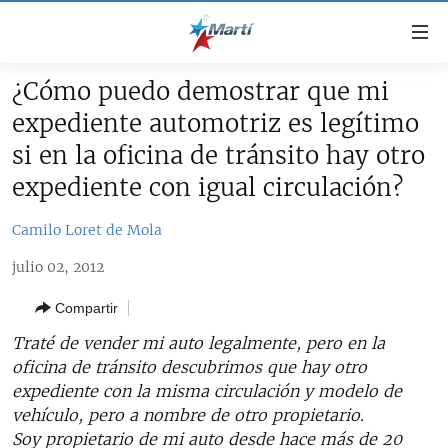
Enlaces
de
accesibilidad
¿Cómo puedo demostrar que mi
TITULARES
Ir
expediente automotriz es legítimo
al
CUBA
si en la oficina de tránsito hay otro
contenido
ESTADOS UNIDOS
principal
CUBA
expediente con igual circulación?
Ir
AMÉRICA LATINA
DERECHOS HUMANOS
ESTADOS UNIDOS
a
Camilo Loret de Mola
INMIGRACIÓN
la
#11JCUBA, 5 AÑOS DESPUÉS
AMÉRICA 250
julio 02, 2012
navegación
MUNDO
INFORME DEL DEPARTAMENTO DE ESTADO DE EEUU
principal
SOBRE CUBA
Compartir
DEPORTES
Ir
Traté de vender mi auto legalmente, pero en la
a
ARTE Y ENTRETENIMIENTO
oficina de tránsito descubrimos que hay otro
la
expediente con la misma circulación y modelo de
OPINIÓN GRÁFICA
búsqueda
vehículo, pero a nombre de otro propietario.
AUDIOVISUALES MARTÍ
Soy propietario de mi auto desde hace más de 20