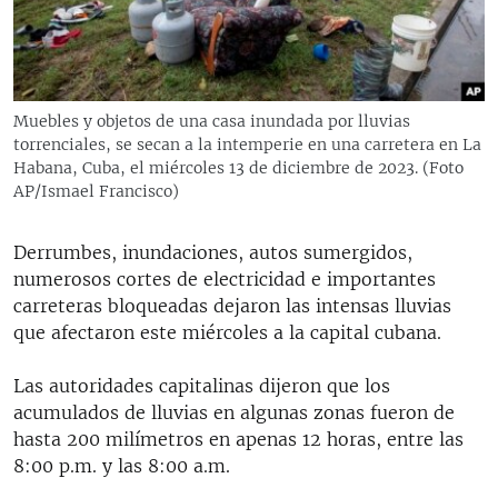
RADIO MARTÍ
ESPECIALES
MULTIMEDIA
ESPECIALES
Muebles y objetos de una casa inundada por lluvias
EDITORIALES
LA REALIDAD DE LA VIVIENDA EN CUBA
torrenciales, se secan a la intemperie en una carretera en La
Habana, Cuba, el miércoles 13 de diciembre de 2023. (Foto
SER VIEJO EN CUBA
AP/Ismael Francisco)
SÍGUENOS
KENTU-CUBANO
Derrumbes, inundaciones, autos sumergidos,
LOS SANTOS DE HIALEAH
numerosos cortes de electricidad e importantes
DESINFORMACIÓN RUSA EN AMÉRICA LATINA
carreteras bloqueadas dejaron las intensas lluvias
que afectaron este miércoles a la capital cubana.
LA INVASIÓN DE RUSIA A UCRANIA
Las autoridades capitalinas dijeron que los
acumulados de lluvias en algunas zonas fueron de
hasta 200 milímetros en apenas 12 horas, entre las
8:00 p.m. y las 8:00 a.m.