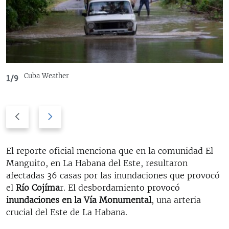
Cuba Weather
1/9
P
N
r
e
e
x
v
t
El reporte oficial menciona que en la comunidad El
i
s
Manguito, en La Habana del Este, resultaron
o
l
afectadas 36 casas por las inundaciones que provocó
u
i
el
Río Cojíma
r. El desbordamiento provocó
s
d
inundaciones en la Vía Monumental
, una arteria
s
e
crucial del Este de La Habana.
l