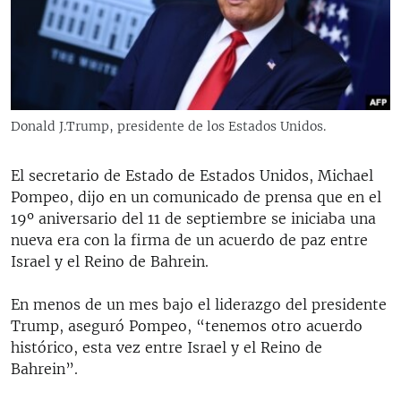
RADIO MARTÍ
ESPECIALES
MULTIMEDIA
ESPECIALES
EDITORIALES
LA REALIDAD DE LA VIVIENDA EN CUBA
Donald J.Trump, presidente de los Estados Unidos.
SER VIEJO EN CUBA
SÍGUENOS
El secretario de Estado de Estados Unidos, Michael
KENTU-CUBANO
Pompeo, dijo en un comunicado de prensa que en el
LOS SANTOS DE HIALEAH
19º aniversario del 11 de septiembre se iniciaba una
nueva era con la firma de un acuerdo de paz entre
DESINFORMACIÓN RUSA EN AMÉRICA LATINA
Israel y el Reino de Bahrein.
LA INVASIÓN DE RUSIA A UCRANIA
En menos de un mes bajo el liderazgo del presidente
Trump, aseguró Pompeo, “tenemos otro acuerdo
histórico, esta vez entre Israel y el Reino de
Bahrein”.