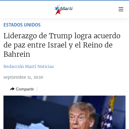
Enlaces
de
accesibilidad
ESTADOS UNIDOS
TITULARES
Ir
Liderazgo de Trump logra acuerdo
al
CUBA
de paz entre Israel y el Reino de
contenido
ESTADOS UNIDOS
principal
CUBA
Bahrein
Ir
AMÉRICA LATINA
DERECHOS HUMANOS
ESTADOS UNIDOS
a
Redacción Martí Noticias
INMIGRACIÓN
la
#11JCUBA, 5 AÑOS DESPUÉS
AMÉRICA 250
septiembre 11, 2020
navegación
MUNDO
INFORME DEL DEPARTAMENTO DE ESTADO DE EEUU
principal
SOBRE CUBA
Compartir
DEPORTES
Ir
a
ARTE Y ENTRETENIMIENTO
la
OPINIÓN GRÁFICA
búsqueda
AUDIOVISUALES MARTÍ