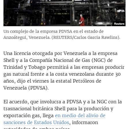
RADIO MARTÍ
ESPECIALES
MULTIMEDIA
ESPECIALES
Un complejo de la empresa PDVSA en el estado de
EDITORIALES
LA REALIDAD DE LA VIVIENDA EN CUBA
Anzoátegui, Venezuela. (REUTERS/Carlos Garcia Rawlins).
SER VIEJO EN CUBA
SÍGUENOS
Una licencia otorgada por Venezuela a la empresa
KENTU-CUBANO
Shell y a la Compañía Nacional de Gas (NGC) de
Trinidad y Tobago permitirá a las empresas producir
LOS SANTOS DE HIALEAH
gas natural frente a la costa venezolana durante 30
DESINFORMACIÓN RUSA EN AMÉRICA LATINA
años, dijo el viernes la estatal Petróleos de
Venezuela (PDVSA).
LA INVASIÓN DE RUSIA A UCRANIA
El acuerdo, que involucra a PDVSA y a la NGC con la
trasnacional británica Shell para la producción y
exportación gas, llega
en medio del alivio de
sanciones de Estados Unidos
, informaron