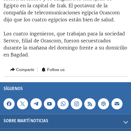
RADIO MARTÍ
Egipto en la capital de Irak. El portavoz de la
compañía de telecomunicaciones egipcia Orascom
ESPECIALES
dijo que los cuatro egipcios están bien de salud.
MULTIMEDIA
ESPECIALES
Los cuatro ingenieros, que trabajan para la sociedad
EDITORIALES
LA REALIDAD DE LA VIVIENDA EN CUBA
Servco, filial de Orascom, fueron secuestrados
durante la mañana del domingo frente a su domicilio
SER VIEJO EN CUBA
SÍGUENOS
en Bagdad.
KENTU-CUBANO
LOS SANTOS DE HIALEAH
Compartir
Follow us
DESINFORMACIÓN RUSA EN AMÉRICA LATINA
SÍGUENOS
LA INVASIÓN DE RUSIA A UCRANIA
SOBRE MARTÍ NOTICIAS