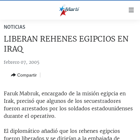
Enlaces
de
accesibilidad
NOTICIAS
TITULARES
Ir
LIBERAN REHENES EGIPCIOS EN
al
CUBA
IRAQ
contenido
ESTADOS UNIDOS
principal
CUBA
febrero 07, 2005
Ir
AMÉRICA LATINA
DERECHOS HUMANOS
ESTADOS UNIDOS
a
Compartir
INMIGRACIÓN
la
#11JCUBA, 5 AÑOS DESPUÉS
AMÉRICA 250
navegación
MUNDO
INFORME DEL DEPARTAMENTO DE ESTADO DE EEUU
principal
Faruk Mabruk, encargado de la misión egipcia en
SOBRE CUBA
DEPORTES
Ir
Irak, precisó que algunos de los secuestradores
a
fueron arrestados por los soldados estadounidenses
ARTE Y ENTRETENIMIENTO
la
durante el operativo.
OPINIÓN GRÁFICA
búsqueda
El diplomático añadió que los rehenes egipcios
AUDIOVISUALES MARTÍ
fueron liberados y se dirigían a la embajada de