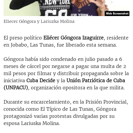
RADIO MARTÍ
ESPECIALES
Eliecer Góngora y Lariuzka Molina
MULTIMEDIA
ESPECIALES
EDITORIALES
El preso político
Eliécer Góngora Izaguirre
, residente
LA REALIDAD DE LA VIVIENDA EN CUBA
en Jobabo, Las Tunas, fue liberado esta semana.
SER VIEJO EN CUBA
SÍGUENOS
Góngora había sido condenado en julio pasado a 6
KENTU-CUBANO
meses de cárcel por negarse a pagar una multa de 2
LOS SANTOS DE HIALEAH
mil pesos por filmar y distribuir propaganda sobre la
iniciativa
Cuba Decide
y la
Unión Patriótica de Cuba
DESINFORMACIÓN RUSA EN AMÉRICA LATINA
(UNPACU)
, organización opositora en la que milita.
LA INVASIÓN DE RUSIA A UCRANIA
Durante su encarcelamiento, en la Prisión Provincial,
conocida como El Típico de Las Tunas, Góngora
protagonizó varias protestas divulgadas por su
esposa Lariuska Molina.