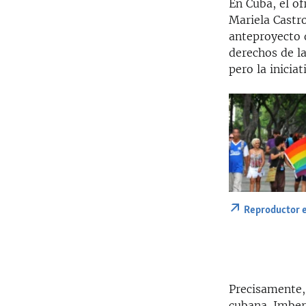
En Cuba, el of
Mariela Castr
anteproyecto 
derechos de l
pero la inicia
Reproductor 
Precisamente,
cubana. Imber