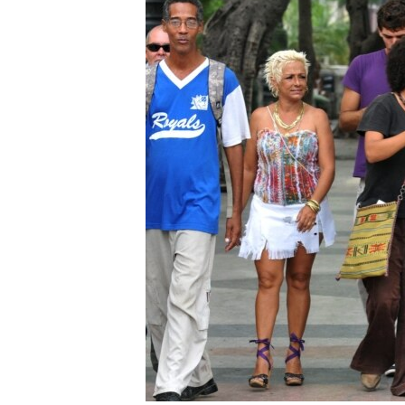
RADIO MARTÍ
ESPECIALES
MULTIMEDIA
ESPECIALES
EDITORIALES
LA REALIDAD DE LA VIVIENDA EN
CUBA
SER VIEJO EN CUBA
KENTU-CUBANO
LOS SANTOS DE HIALEAH
DESINFORMACIÓN RUSA EN
AMÉRICA LATINA
LA INVASIÓN DE RUSIA A UCRANIA