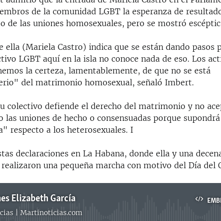
embros de la comunidad LGBT la esperanza de resultado
o de las uniones homosexuales, pero se mostró escéptica
e ella (Mariela Castro) indica que se están dando pasos p
ctivo LGBT aquí en la isla no conoce nada de eso. Los act
enemos la certeza, lamentablemente, de que no se está
erio" del matrimonio homosexual, señaló Imbert.
su colectivo defiende el derecho del matrimonio y no ace
 las uniones de hecho o consensuadas porque supondrá 
" respecto a los heterosexuales. I
tas declaraciones en La Habana, donde ella y una decena
s realizaron una pequeña marcha con motivo del Día del 
es Elizabeth García
EMB
cias | Martinoticias.com
No media source currently available