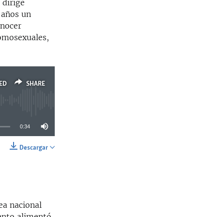
 dirige
 años un
onocer
homosexuales,
ED
SHARE
0:34
Descargar
SHARE
ea nacional
ento alimentó