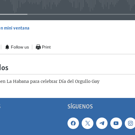
en mini ventana
EMBED
Follow us
Print
dos
en La Habana para celebrar Día del Orgullo Gay
S
SÍGUENOS