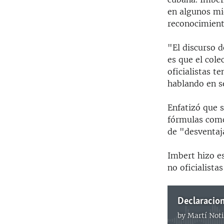
en algunos mi
reconocimient
"El discurso d
es que el cole
oficialistas t
hablando en s
Enfatizó que 
fórmulas como
de "desventaja
Imbert hizo es
no oficialista
Declaracion
by
Martí Noti