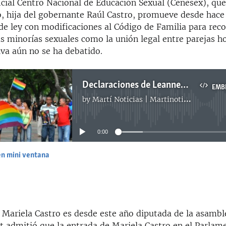
icial Centro Nacional de Educación Sexual (Cenesex), que
o, hija del gobernante Raúl Castro, promueve desde hace
de ley con modificaciones al Código de Familia para rec
as minorías sexuales como la unión legal entre parejas 
tiva aún no se ha debatido.
Declaraciones de Leannes Imbert sobre la campaña del LGTB
EMB
by
Martí Noticias | Martinoticias.com
No media source currently available
0:00
en mini ventana
EMBED
 Mariela Castro es desde este año diputada de la asambl
t admitió que la entrada de Mariela Castro en el Parlam