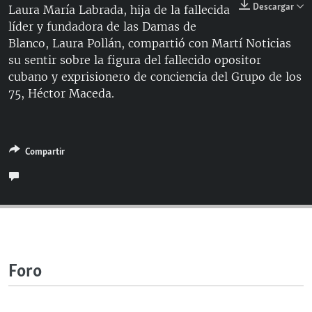
Descargar
Laura María Labrada, hija de la fallecida
RADIO MARTÍ
líder y fundadora de las Damas de
ESPECIALES
Blanco, Laura Pollán, compartió con Martí Noticias
su sentir sobre la figura del fallecido opositor
MULTIMEDIA
ESPECIALES
cubano y exprisionero de conciencia del Grupo de los
EDITORIALES
LA REALIDAD DE LA VIVIENDA EN CUBA
75, Héctor Maceda.
SER VIEJO EN CUBA
SÍGUENOS
KENTU-CUBANO
Compartir
LOS SANTOS DE HIALEAH
DESINFORMACIÓN RUSA EN AMÉRICA LATINA
LA INVASIÓN DE RUSIA A UCRANIA
Foro