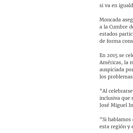
si va en igual
Moncada asegu
a la Cumbre d
estados partic
de forma const
En 2015 se ce
Américas, la 
auspiciada por
los problemas
"Al celebrarse
inclusiva que 
José Miguel In
"Si hablamos 
esta región y 