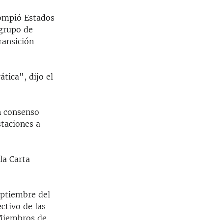
rompió Estados
 grupo de
ransición
tica", dijo el
n consenso
taciones a
la Carta
eptiembre del
ctivo de las
 Miembros de