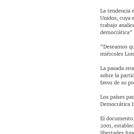
La tendencia 
Unidos, cuya 
trabajo analic
democrática" 
"Deseamos que
miércoles Lom
La pasada reu
sobre la part
favor de su pr
Los países par
Democrática I
El documento,
2001, establec
libertades fu