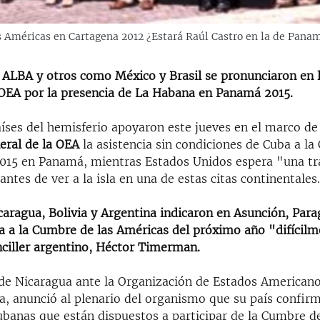
s Américas en Cartagena 2012 ¿Estará Raúl Castro en la de Pana
l ALBA y otros como México y Brasil se pronunciaron en
 OEA por la presencia de La Habana en Panamá 2015.
ses del hemisferio apoyaron este jueves en el marco de
eral de la OEA
la asistencia sin condiciones de Cuba a la
015 en Panamá, mientras Estados Unidos espera "una tr
ntes de ver a la isla en una de estas citas continentales
aragua, Bolivia y Argentina indicaron en Asunción, Para
a a la Cumbre de las Américas del próximo año "difícilm
nciller argentino, Héctor Timerman.
de Nicaragua ante la Organización de Estados American
, anunció al plenario del organismo que su país confirm
ubanas que están dispuestos a participar de la Cumbre d