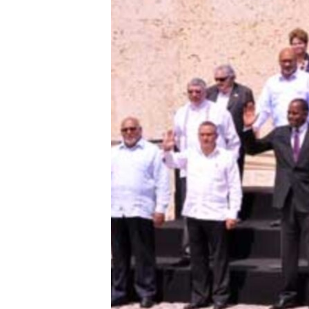
RADIO MARTÍ
ESPECIALES
MULTIMEDIA
ESPECIALES
EDITORIALES
LA REALIDAD DE LA VIVIENDA EN
CUBA
SER VIEJO EN CUBA
KENTU-CUBANO
LOS SANTOS DE HIALEAH
DESINFORMACIÓN RUSA EN
AMÉRICA LATINA
LA INVASIÓN DE RUSIA A UCRANIA