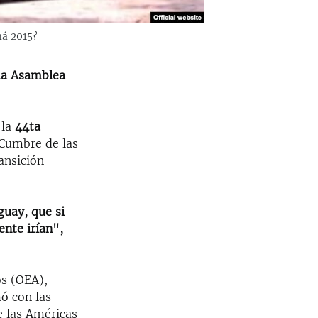
má 2015?
 la Asamblea
 la
44ta
 Cumbre de las
ansición
.
guay, que si
ente irían",
os (OEA),
ó con las
e las Américas