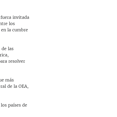
fuera invitada
ntre los
r en la cumbre
 de las
rica,
ara resolver
que más
eral de la OEA,
los países de