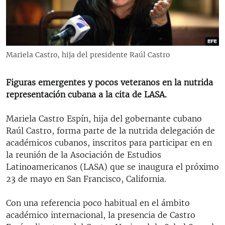
RADIO MARTÍ
ESPECIALES
MULTIMEDIA
ESPECIALES
Mariela Castro, hija del presidente Raúl Castro
EDITORIALES
LA REALIDAD DE LA VIVIENDA EN CUBA
SER VIEJO EN CUBA
Figuras emergentes y pocos veteranos en la nutrida
SÍGUENOS
representación cubana a la cita de LASA.
KENTU-CUBANO
LOS SANTOS DE HIALEAH
Mariela Castro Espín, hija del gobernante cubano
Raúl Castro, forma parte de la nutrida delegación de
DESINFORMACIÓN RUSA EN AMÉRICA LATINA
académicos cubanos, inscritos para participar en en
LA INVASIÓN DE RUSIA A UCRANIA
la reunión de la Asociación de Estudios
Latinoamericanos (LASA) que se inaugura el próximo
23 de mayo en San Francisco, California.
Con una referencia poco habitual en el ámbito
académico internacional, la presencia de Castro