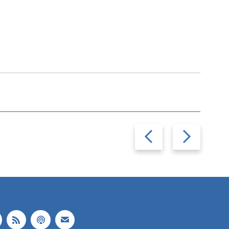
Previous
Next
slide
slide