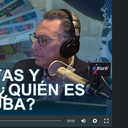
able
Auto
29:59