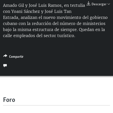
RADIO MARTÍ
Descargar
Amado Gil y José Luis Ramos, en tertulia
con Yoani Sánchez y José Luis Tan
ESPECIALES
Estrada, analizan el nuevo movimiento del gobierno
MULTIMEDIA
ESPECIALES
cubano con la reducción del número de ministerios
bajo la misma estructura de siempre. Quedan en la
EDITORIALES
LA REALIDAD DE LA VIVIENDA EN CUBA
calle empleados del sector turístico.
SER VIEJO EN CUBA
SÍGUENOS
KENTU-CUBANO
Compartir
LOS SANTOS DE HIALEAH
DESINFORMACIÓN RUSA EN AMÉRICA LATINA
LA INVASIÓN DE RUSIA A UCRANIA
Foro