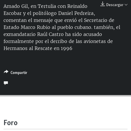
RADIO MARTÍ
Descargar
Amado Gil, en Tertulia con Reinaldo
Escobar y el politólogo Daniel Pedreira,
ESPECIALES
comentan el mensaje que envió el Secretario de
MULTIMEDIA
ESPECIALES
Estado Marco Rubio al pueblo cubano. también, el
exmandatario Raúl Castro ha sido acusado
EDITORIALES
LA REALIDAD DE LA VIVIENDA EN CUBA
formalmente por el derribo de las avionetas de
SER VIEJO EN CUBA
Hermanos al Rescate en 1996
SÍGUENOS
KENTU-CUBANO
LOS SANTOS DE HIALEAH
Compartir
DESINFORMACIÓN RUSA EN AMÉRICA LATINA
LA INVASIÓN DE RUSIA A UCRANIA
Foro