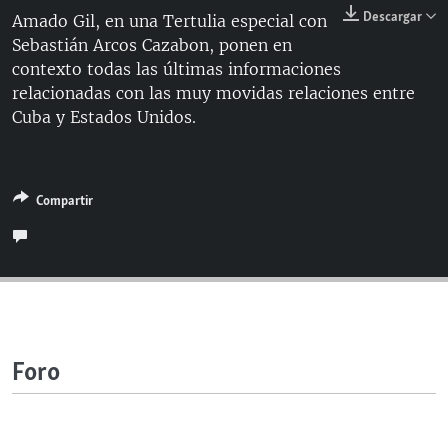
RADIO MARTÍ
Descargar
Amado Gil, en una Tertulia especial con
Sebastián Arcos Cazabon, ponen en
ESPECIALES
contexto todas las últimas informaciones
MULTIMEDIA
ESPECIALES
relacionadas con las muy movidas relaciones entre
Cuba y Estados Unidos.
EDITORIALES
LA REALIDAD DE LA VIVIENDA EN CUBA
SER VIEJO EN CUBA
SÍGUENOS
KENTU-CUBANO
Compartir
LOS SANTOS DE HIALEAH
DESINFORMACIÓN RUSA EN AMÉRICA LATINA
LA INVASIÓN DE RUSIA A UCRANIA
Foro