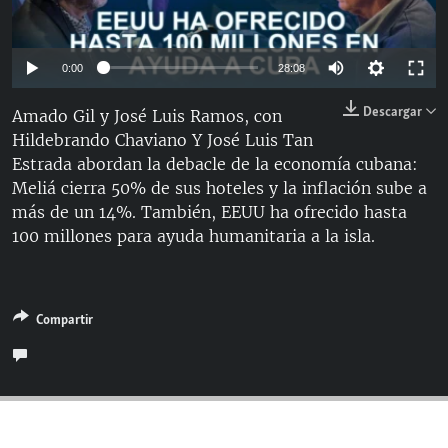
RADIO MARTÍ
ESPECIALES
Auto
0:00
28:08
MULTIMEDIA
ESPECIALES
144p
Descargar
Amado Gil y José Luis Ramos, con
EDITORIALES
LA REALIDAD DE LA VIVIENDA EN CUBA
Hildebrando Chaviano Y José Luis Tan
240p
SER VIEJO EN CUBA
Estrada abordan la debacle de la economía cubana:
360p
SÍGUENOS
Auto
144p
240p
360p
Meliá cierra 50% de sus hoteles y la inflación sube a
KENTU-CUBANO
más de un 14%. También, EEUU ha ofrecido hasta
480p
480p
720p
LOS SANTOS DE HIALEAH
100 millones para ayuda humanitaria a la isla.
720p
DESINFORMACIÓN RUSA EN AMÉRICA LATINA
LA INVASIÓN DE RUSIA A UCRANIA
Compartir