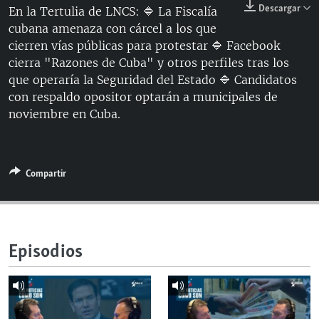
Descargar
En la Tertulia de LNCS: 🔷 La Fiscalía
RADIO MARTÍ
cubana amenaza con cárcel a los que
ESPECIALES
cierren vías públicas para protestar 🔷 Facebook
cierra "Razones de Cuba" y otros perfiles tras los
MULTIMEDIA
ESPECIALES
que operaría la Seguridad del Estado 🔷 Candidatos
EDITORIALES
LA REALIDAD DE LA VIVIENDA EN CUBA
con respaldo opositor optarán a municipales de
noviembre en Cuba.
SER VIEJO EN CUBA
SÍGUENOS
KENTU-CUBANO
LOS SANTOS DE HIALEAH
Compartir
DESINFORMACIÓN RUSA EN AMÉRICA LATINA
LA INVASIÓN DE RUSIA A UCRANIA
Episodios