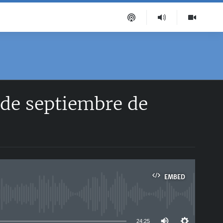
 de septiembre de
EMBED
able
24:25