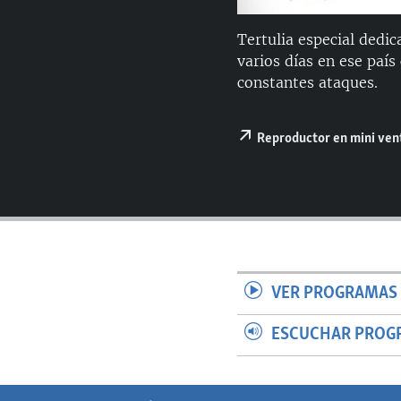
RADIO MARTÍ
ESPECIALES
Tertulia especial dedi
varios días en ese paí
MULTIMEDIA
ESPECIALES
constantes ataques.
EDITORIALES
LA REALIDAD DE LA VIVIENDA EN
CUBA
Reproductor en mini ve
SER VIEJO EN CUBA
KENTU-CUBANO
LOS SANTOS DE HIALEAH
DESINFORMACIÓN RUSA EN
AMÉRICA LATINA
VER PROGRAMAS 
LA INVASIÓN DE RUSIA A UCRANIA
ESCUCHAR PROG