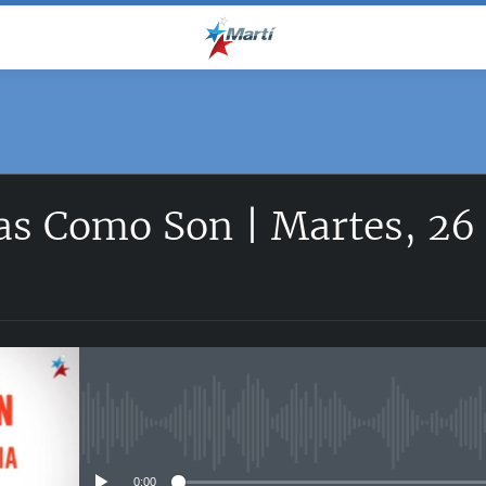
as Como Son | Martes, 26
No media source currently avail
0:00