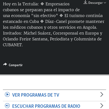
Descargar
Hoy en la Tertulia: 🔷 Empresarios
RADIO MARTÍ
cubanos se preparan para el impacto de
ESPECIALES
una economía "sin efectivo" 🔷 El turismo continúa
estancado en Cuba 🔷 Díaz-Canel promete mantener
MULTIMEDIA
ESPECIALES
los médicos cubanos y otros servicios en Angola.
EDITORIALES
LA REALIDAD DE LA VIVIENDA EN CUBA
Invitados: Michel Suárez, Corresponsal en Europa y
Orlando Freire Santana, Periodista y Columnista de
SER VIEJO EN CUBA
SÍGUENOS
CUBANET.
KENTU-CUBANO
LOS SANTOS DE HIALEAH
Compartir
DESINFORMACIÓN RUSA EN AMÉRICA LATINA
LA INVASIÓN DE RUSIA A UCRANIA
VER PROGRAMAS DE TV
ESCUCHAR PROGRAMAS DE RADIO