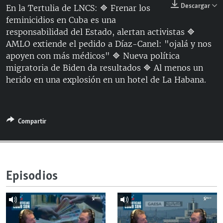
Descargar
En la Tertulia de LNCS: 🔷 Frenar los
RADIO MARTÍ
feminicidios en Cuba es una
ESPECIALES
responsabilidad del Estado, alertan activistas 🔷
AMLO extiende el pedido a Díaz-Canel: "ojalá y nos
MULTIMEDIA
ESPECIALES
apoyen con más médicos" 🔷 Nueva política
EDITORIALES
LA REALIDAD DE LA VIVIENDA EN CUBA
migratoria de Biden da resultados 🔷 Al menos un
herido en una explosión en un hotel de La Habana.
SER VIEJO EN CUBA
SÍGUENOS
KENTU-CUBANO
LOS SANTOS DE HIALEAH
Compartir
DESINFORMACIÓN RUSA EN AMÉRICA LATINA
LA INVASIÓN DE RUSIA A UCRANIA
Episodios