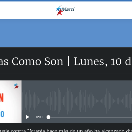
as Como Son | Lunes, 10 d
No media source currently avail
0:00
Rusia contra Ucrania hace más de un año ha alcanzado d