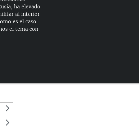
EMBED
Rusia, ha elevado
litar al interior
como es el caso
mos el tema con