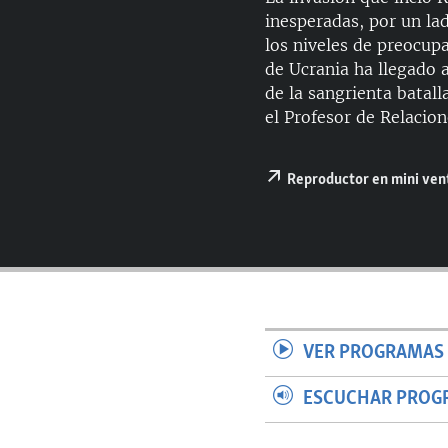
RADIO MARTÍ
inesperadas, por un la
ESPECIALES
los niveles de preocupa
de Ucrania ha llegado 
MULTIMEDIA
ESPECIALES
de la sangrienta batal
EDITORIALES
LA REALIDAD DE LA VIVIENDA EN
el Profesor de Relacion
CUBA
SER VIEJO EN CUBA
Reproductor en mini ve
KENTU-CUBANO
LOS SANTOS DE HIALEAH
DESINFORMACIÓN RUSA EN
AMÉRICA LATINA
LA INVASIÓN DE RUSIA A UCRANIA
VER PROGRAMAS 
ESCUCHAR PROG