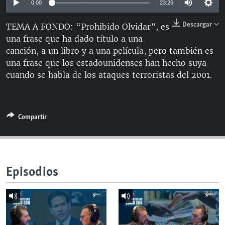
0:00
23:26
RADIO MARTÍ
Descargar
TEMA A FONDO: “Prohibido Olvidar”, es
ESPECIALES
una frase que ha dado título a una
MULTIMEDIA
ESPECIALES
canción, a un libro y a una película, pero también es
una frase que los estadounidenses han hecho suya
EDITORIALES
LA REALIDAD DE LA VIVIENDA EN CUBA
cuando se habla de los ataques terroristas del 2001.
SER VIEJO EN CUBA
SÍGUENOS
KENTU-CUBANO
LOS SANTOS DE HIALEAH
Compartir
DESINFORMACIÓN RUSA EN AMÉRICA LATINA
LA INVASIÓN DE RUSIA A UCRANIA
Episodios