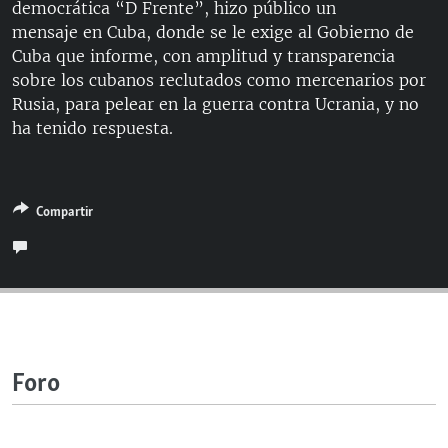
democrática “D Frente”, hizo público un
RADIO MARTÍ
mensaje en Cuba, donde se le exige al Gobierno de
ESPECIALES
Cuba que informe, con amplitud y transparencia
sobre los cubanos reclutados como mercenarios por
MULTIMEDIA
ESPECIALES
Rusia, para pelear en la guerra contra Ucrania, y no
EDITORIALES
LA REALIDAD DE LA VIVIENDA EN CUBA
ha tenido respuesta.
SER VIEJO EN CUBA
SÍGUENOS
KENTU-CUBANO
Compartir
LOS SANTOS DE HIALEAH
DESINFORMACIÓN RUSA EN AMÉRICA LATINA
LA INVASIÓN DE RUSIA A UCRANIA
Foro