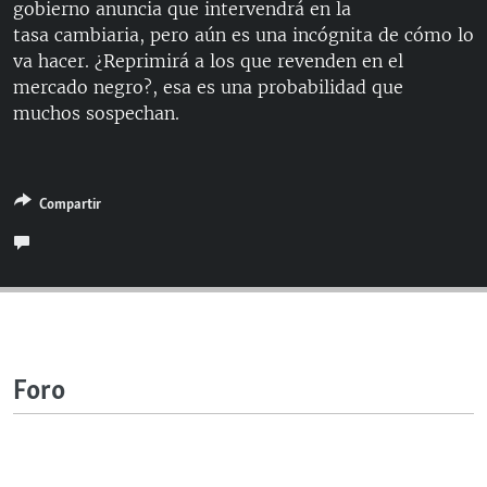
gobierno anuncia que intervendrá en la
RADIO MARTÍ
tasa cambiaria, pero aún es una incógnita de cómo lo
ESPECIALES
va hacer. ¿Reprimirá a los que revenden en el
mercado negro?, esa es una probabilidad que
MULTIMEDIA
ESPECIALES
muchos sospechan.
EDITORIALES
LA REALIDAD DE LA VIVIENDA EN CUBA
SER VIEJO EN CUBA
SÍGUENOS
Compartir
KENTU-CUBANO
LOS SANTOS DE HIALEAH
DESINFORMACIÓN RUSA EN AMÉRICA LATINA
LA INVASIÓN DE RUSIA A UCRANIA
Foro