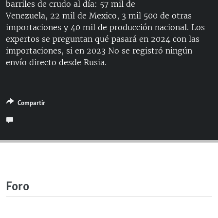
barriles de crudo al día: 57 mil de
RADIO MARTÍ
Venezuela, 22 mil de Mexico, 3 mil 500 de otras
ESPECIALES
importaciones y 40 mil de producción nacional. Los
expertos se preguntan qué pasará en 2024 con las
MULTIMEDIA
ESPECIALES
importaciones, si en 2023 No se registró ningún
EDITORIALES
LA REALIDAD DE LA VIVIENDA EN CUBA
envío directo desde Rusia.
SER VIEJO EN CUBA
SÍGUENOS
KENTU-CUBANO
Compartir
LOS SANTOS DE HIALEAH
DESINFORMACIÓN RUSA EN AMÉRICA LATINA
LA INVASIÓN DE RUSIA A UCRANIA
Foro