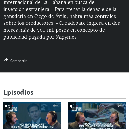
Internacional de La Habana en busca de
RADIO MARTÍ
inversión extranjera. -Para frenar la debacle de la
ESPECIALES
ganadería en Ciego de Ávila, habrá más controles
sobre los productores. -Cubadebate ingresa en dos
MULTIMEDIA
ESPECIALES
meses más de 700 mil pesos en concepto de
EDITORIALES
LA REALIDAD DE LA VIVIENDA EN CUBA
publicidad pagada por Mipymes
SER VIEJO EN CUBA
SÍGUENOS
KENTU-CUBANO
Compartir
LOS SANTOS DE HIALEAH
DESINFORMACIÓN RUSA EN AMÉRICA LATINA
LA INVASIÓN DE RUSIA A UCRANIA
Episodios