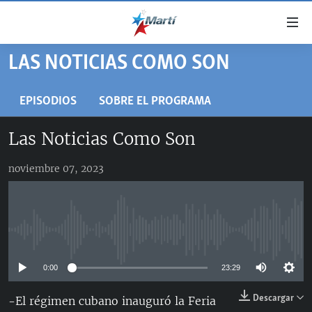
Enlaces
de
accesibilidad
LAS NOTICIAS COMO SON
TITULARES
Ir
al
CUBA
EPISODIOS
SOBRE EL PROGRAMA
contenido
ESTADOS UNIDOS
principal
CUBA
Las Noticias Como Son
Ir
AMÉRICA LATINA
DERECHOS HUMANOS
ESTADOS UNIDOS
a
noviembre 07, 2023
INMIGRACIÓN
la
#11JCUBA, 5 AÑOS DESPUÉS
AMÉRICA 250
navegación
MUNDO
INFORME DEL DEPARTAMENTO DE ESTADO DE EEUU
principal
SOBRE CUBA
DEPORTES
Ir
No media source currently available
a
ARTE Y ENTRETENIMIENTO
la
0:00
23:29
OPINIÓN GRÁFICA
búsqueda
AUDIOVISUALES MARTÍ
Descargar
-El régimen cubano inauguró la Feria