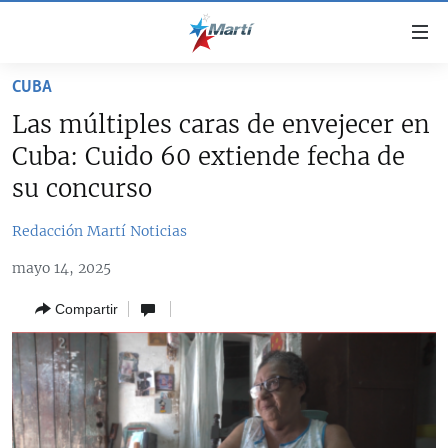
Enlaces
de
accesibilidad
CUBA
TITULARES
Ir
Las múltiples caras de envejecer en
al
CUBA
Cuba: Cuido 60 extiende fecha de
contenido
ESTADOS UNIDOS
principal
CUBA
su concurso
Ir
AMÉRICA LATINA
DERECHOS HUMANOS
ESTADOS UNIDOS
a
Redacción Martí Noticias
INMIGRACIÓN
la
#11JCUBA, 5 AÑOS DESPUÉS
AMÉRICA 250
mayo 14, 2025
navegación
MUNDO
INFORME DEL DEPARTAMENTO DE ESTADO DE EEUU
principal
SOBRE CUBA
Compartir
DEPORTES
Ir
a
ARTE Y ENTRETENIMIENTO
la
OPINIÓN GRÁFICA
búsqueda
AUDIOVISUALES MARTÍ