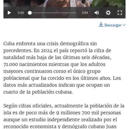
Auto
0:00
3:54
144p
Descargar
240p
Auto
144p
240p
360p
Cuba enfrenta una crisis demográfica sin
360p
precedentes. En 2024 el país reportó la cifra de
480p
480p
720p
1080p
natalidad más baja de las últimas seis décadas,
71.000 nacimientos mientras que los adultos
720p
mayores continuaron como el único grupo
1080p
poblacional que ha crecido en los últimos años. Los
datos más actualizados indican que ocupan un
cuarto de la población cubana.
Según cifras oficiales, actualmente la población de la
isla es de poco más de 9 millones 700 mil personas
aunque un estudio independiente realizado por el
reconocido economista y demógrafo cubano Juan