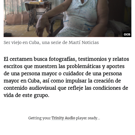
RADIO MARTÍ
ESPECIALES
MULTIMEDIA
ESPECIALES
EDITORIALES
LA REALIDAD DE LA VIVIENDA EN CUBA
Ser viejo en Cuba, una serie de Martí Noticias
SER VIEJO EN CUBA
SÍGUENOS
El certamen busca fotografías, testimonios y relatos
KENTU-CUBANO
escritos que muestren las problemáticas y aportes
LOS SANTOS DE HIALEAH
de una persona mayor o cuidador de una persona
mayor en Cuba, así como impulsar la creación de
DESINFORMACIÓN RUSA EN AMÉRICA LATINA
contenido audiovisual que refleje las condiciones de
LA INVASIÓN DE RUSIA A UCRANIA
vida de este grupo.
Getting your
Trinity Audio
player ready...