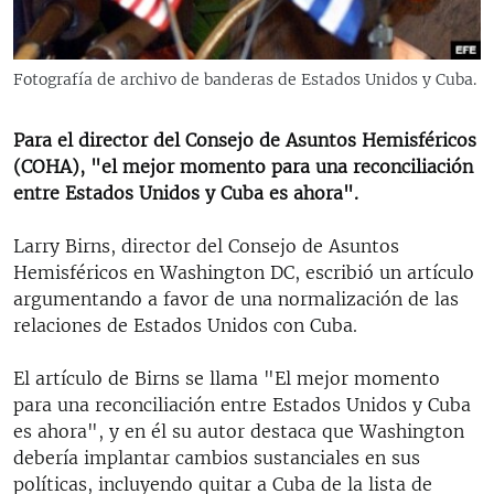
RADIO MARTÍ
ESPECIALES
Fotografía de archivo de banderas de Estados Unidos y Cuba.
MULTIMEDIA
ESPECIALES
EDITORIALES
Para el director del Consejo de Asuntos Hemisféricos
LA REALIDAD DE LA VIVIENDA EN CUBA
(COHA), "el mejor momento para una reconciliación
SER VIEJO EN CUBA
entre Estados Unidos y Cuba es ahora".
SÍGUENOS
KENTU-CUBANO
Larry Birns, director del Consejo de Asuntos
LOS SANTOS DE HIALEAH
Hemisféricos en Washington DC, escribió un artículo
argumentando a favor de una normalización de las
DESINFORMACIÓN RUSA EN AMÉRICA LATINA
relaciones de Estados Unidos con Cuba.
LA INVASIÓN DE RUSIA A UCRANIA
El artículo de Birns se llama "El mejor momento
para una reconciliación entre Estados Unidos y Cuba
es ahora", y en él su autor destaca que Washington
debería implantar cambios sustanciales en sus
políticas, incluyendo quitar a Cuba de la lista de