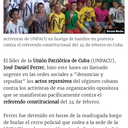
RADIO MARTÍ
ESPECIALES
MULTIMEDIA
ESPECIALES
EDITORIALES
LA REALIDAD DE LA VIVIENDA EN CUBA
Activistas de UNPACU en huelga de hambre en protesta
contra el referendo constitucional del 24 de febrero en Cuba.
SER VIEJO EN CUBA
SÍGUENOS
KENTU-CUBANO
El líder de la
Unión Patriótica de Cuba
(UNPACU),
LOS SANTOS DE HIALEAH
José Daniel Ferrer
, hizo este lunes un llamado
urgente en las redes sociales a "denunciar y
DESINFORMACIÓN RUSA EN AMÉRICA LATINA
repudiar" los
actos represivos
del régimen cubano
LA INVASIÓN DE RUSIA A UCRANIA
contra los activistas de esa organización opositora
que se manifiestan pacíficamente contra el
referendo constitucional
del 24 de febrero.
Ferrer fue detenido en horas de la madrugada luego
de burlar el cerco policial que rodea a la sede de la