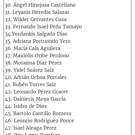
30. Ángel Hinojosa Castellano
31. Leyanis Heredia Salazar
32. Wilder Cervantes Cusa
33. Fernando Isael Peña Tamayo
34.Yordankis Salgado Días
35. Adriana Portuondo Yero
36. María Cala Aguilera
37. Maidolis Oribe Perdono
38. Moraima Díaz Pérez
39. Yidel Suárez Saiz
40. Adrián Ochoa Portales
41. Rubén Torres Saiz
42. Leonardo Pérez Gracet
43. Dainieris Moya García
44. Isidro de Dios
45. Bartolo Cantillo Romero
46. Leoncio Rodríguez Ponce
47. Isael Aleaga Pérez
48. Oris Leyva Ramírez