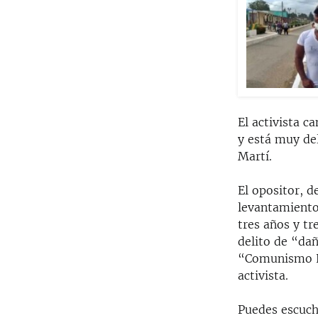
El activista c
y está muy del
Martí.
El opositor, d
levantamiento
tres años y t
delito de “dañ
“Comunismo No
activista.
Puedes escuch