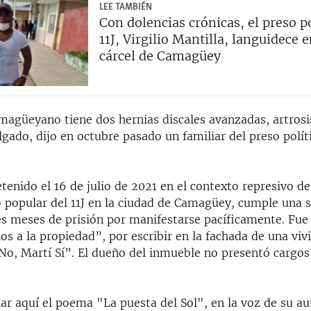
LEE TAMBIÉN
Con dolencias crónicas, el preso po
11J, Virgilio Mantilla, languidece 
cárcel de Camagüey
amagüeyano tiene dos hernias discales avanzadas, artrosi
gado, dijo en octubre pasado un familiar del preso polít
etenido el 16 de julio de 2021 en el contexto represivo de
 popular del 11J en la ciudad de Camagüey, cumple una 
res meses de prisión por manifestarse pacíficamente. Fue
os a la propiedad”, por escribir en la fachada de una vivi
, Martí Sí”. El dueño del inmueble no presentó cargos 
ar aquí el poema "La puesta del Sol", en la voz de su au