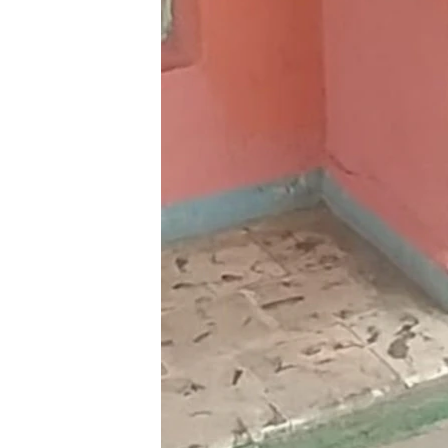
RADIO MARTÍ
ESPECIALES
MULTIMEDIA
ESPECIALES
EDITORIALES
LA REALIDAD DE LA VIVIENDA EN
CUBA
SER VIEJO EN CUBA
KENTU-CUBANO
LOS SANTOS DE HIALEAH
DESINFORMACIÓN RUSA EN
AMÉRICA LATINA
LA INVASIÓN DE RUSIA A UCRANIA