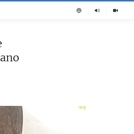
e
bano