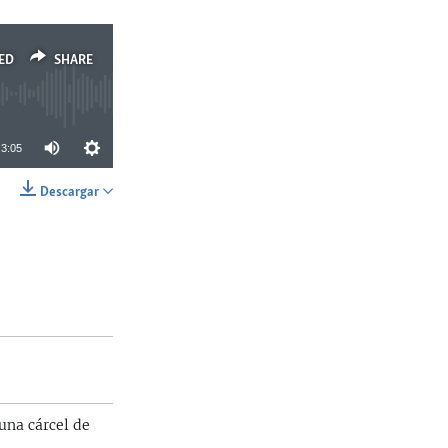
ED
SHARE
3:05
Descargar
SHARE
 una cárcel de