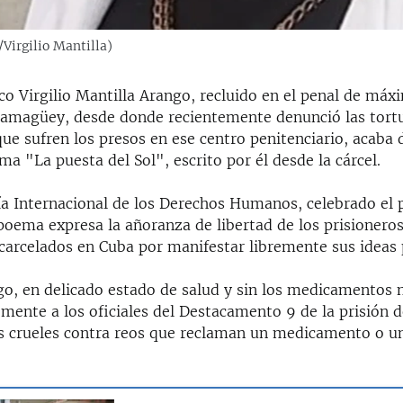
/Virgilio Mantilla)
ico Virgilio Mantilla Arango, recluido en el penal de má
 Camagüey, desde donde recientemente denunció las tortu
ue sufren los presos en ese centro penitenciario, acaba 
ma "La puesta del Sol", escrito por él desde la cárcel.
ía Internacional de los Derechos Humanos, celebrado el 
poema expresa la añoranza de libertad de los prisionero
carcelados en Cuba por manifestar libremente sus ideas p
go, en delicado estado de salud y sin los medicamentos n
mente a los oficiales del Destacamento 9 de la prisión d
s crueles contra reos que reclaman un medicamento o u