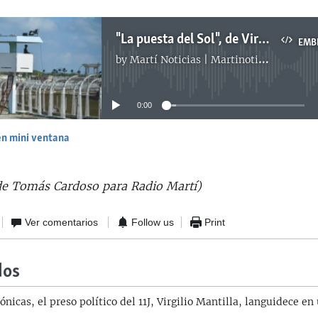
"La puesta del Sol", de Virgilio Mantilla Arango
EMB
by
Martí Noticias | Martinoticias.com
No media source currently available
0:00
en mini ventana
EMBED
de Tomás Cardoso para Radio Martí)
Ver comentarios
Follow us
Print
dos
ónicas, el preso político del 11J, Virgilio Mantilla, languidece en