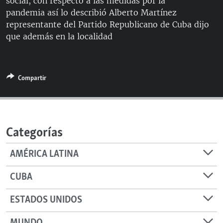
social, con respecto a las medidas por la
RADIO MARTÍ
pandemia así lo describió Alberto Martínez
representante del Partido Republicano de Cuba dijo
ESPECIALES
que además en la localidad
MULTIMEDIA
ESPECIALES
EDITORIALES
LA REALIDAD DE LA VIVIENDA EN CUBA
Compartir
SER VIEJO EN CUBA
SÍGUENOS
KENTU-CUBANO
LOS SANTOS DE HIALEAH
Categorías
DESINFORMACIÓN RUSA EN AMÉRICA LATINA
LA INVASIÓN DE RUSIA A UCRANIA
AMÉRICA LATINA
CUBA
ESTADOS UNIDOS