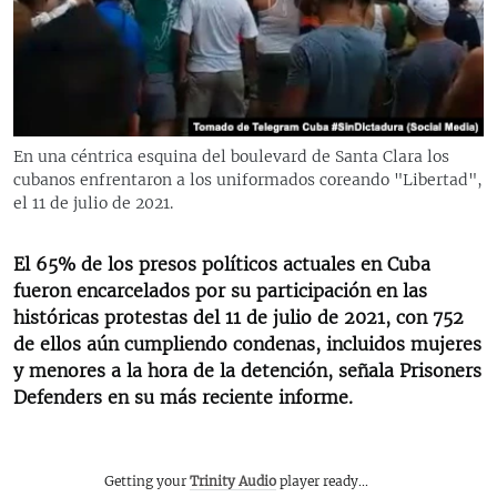
RADIO MARTÍ
ESPECIALES
MULTIMEDIA
ESPECIALES
EDITORIALES
LA REALIDAD DE LA VIVIENDA EN CUBA
En una céntrica esquina del boulevard de Santa Clara los
cubanos enfrentaron a los uniformados coreando "Libertad",
SER VIEJO EN CUBA
SÍGUENOS
el 11 de julio de 2021.
KENTU-CUBANO
LOS SANTOS DE HIALEAH
El 65% de los presos políticos actuales en Cuba
fueron encarcelados por su participación en las
DESINFORMACIÓN RUSA EN AMÉRICA LATINA
históricas protestas del 11 de julio de 2021, con 752
LA INVASIÓN DE RUSIA A UCRANIA
de ellos aún cumpliendo condenas, incluidos mujeres
y menores a la hora de la detención, señala Prisoners
Defenders en su más reciente informe.
Getting your
Trinity Audio
player ready...