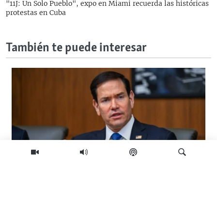
"11J: Un Solo Pueblo", expo en Miami recuerda las históricas
protestas en Cuba
También te puede interesar
11:47
"No hay escape" para Cuba, dice Rubio a
Buscar
Axios y destaca la "paciencia y